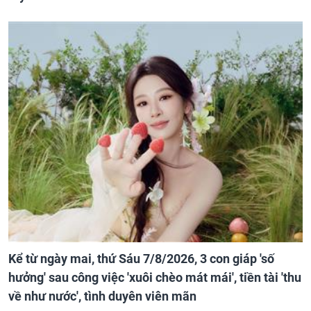
Kể từ ngày mai, thứ Sáu 7/8/2026, 3 con giáp 'số
hưởng' sau công việc 'xuôi chèo mát mái', tiền tài 'thu
về như nước', tình duyên viên mãn