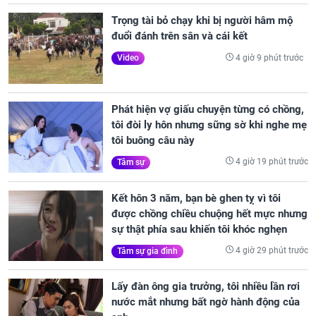
Trọng tài bỏ chạy khi bị người hâm mộ
đuổi đánh trên sân và cái kết
4 giờ 9 phút trước
Video
Phát hiện vợ giấu chuyện từng có chồng,
tôi đòi ly hôn nhưng sững sờ khi nghe mẹ
tôi buông câu này
4 giờ 19 phút trước
Tâm sự
Kết hôn 3 năm, bạn bè ghen tỵ vì tôi
được chồng chiều chuộng hết mực nhưng
sự thật phía sau khiến tôi khóc nghẹn
4 giờ 29 phút trước
Tâm sự gia đình
Lấy đàn ông gia trưởng, tôi nhiều lần rơi
nước mắt nhưng bất ngờ hành động của