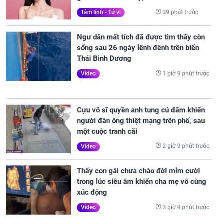
39 phút trước
Tâm linh - Tử vi
Ngư dân mất tích đã được tìm thấy còn
sống sau 26 ngày lênh đênh trên biển
Thái Bình Dương
1 giờ 9 phút trước
Video
Cựu võ sĩ quyền anh tung cú đấm khiến
người đàn ông thiệt mạng trên phố, sau
một cuộc tranh cãi
2 giờ 9 phút trước
Video
Thấy con gái chưa chào đời mỉm cười
trong lúc siêu âm khiến cha mẹ vô cùng
xúc động
3 giờ 9 phút trước
Video