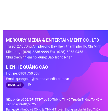
MERCURY MEDIA & ENTERTAINMENT CO., LTD
Trụ sở: 27 đường A4, phường Bảy Hiền, thành phố Hồ Chí Minh
Điện thoại: (028)-2236.9999 Fax: (028)-6268.0458
Chịu trách nhiệm nội dung: Đào Trọng Nhân
LIÊN HỆ QUẢNG CÁO
Hotline: 0909 750 307
Email:
quangcao@mercurymedia.com.vn
BẢNG GIÁ
Giấy phép số 02/GP-TTĐT do Sở Thông Tin và Truyền Thông Tp.HCM
cấp ngày 06/01/2025
Bản quyền thuộc về Công ty TNHH Truyền thông và giải trí Sao Thủy.