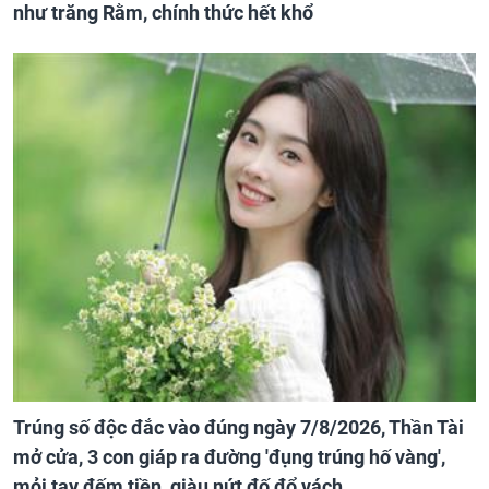
như trăng Rằm, chính thức hết khổ
Trúng số độc đắc vào đúng ngày 7/8/2026, Thần Tài
mở cửa, 3 con giáp ra đường 'đụng trúng hố vàng',
mỏi tay đếm tiền, giàu nứt đố đổ vách