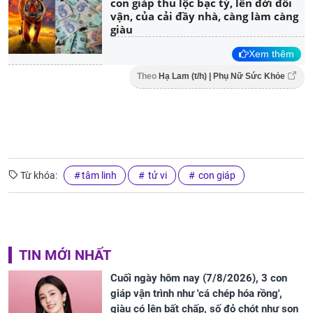
con giáp thu lộc bạc tỷ, lên đời đổi
vận, của cải đầy nhà, càng làm càng
giàu
Xem thêm
Theo
Hạ Lam (t/h) | Phụ Nữ Sức Khỏe
Từ khóa:
tâm linh
tử vi
con giáp
TIN MỚI NHẤT
Cuối ngày hôm nay (7/8/2026), 3 con
giáp vận trình như 'cá chép hóa rồng',
giàu có lên bất chấp, số đỏ chót như son