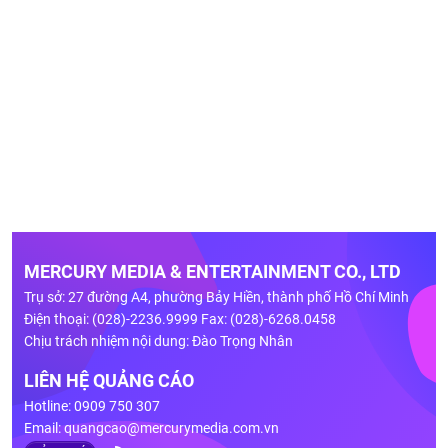
MERCURY MEDIA & ENTERTAINMENT CO., LTD
Trụ sở: 27 đường A4, phường Bảy Hiền, thành phố Hồ Chí Minh
Điện thoại: (028)-2236.9999 Fax: (028)-6268.0458
Chịu trách nhiệm nội dung: Đào Trọng Nhân
LIÊN HỆ QUẢNG CÁO
Hotline: 0909 750 307
Email:
quangcao@mercurymedia.com.vn