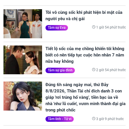
Tôi vô cùng sốc khi phát hiện bí mật của
người yêu và chị gái
1 giờ 54 phút trước
Tâm sự Eva
Tiết lộ sốc của mẹ chồng khiến tôi không
biết có nên tiếp tục cuộc hôn nhân 7 năm
nữa hay không
2 giờ 54 phút trước
Tâm sự gia đình
Đúng 6h sáng ngày mai, thứ Bảy
8/8/2026, Thần Tài chỉ đích danh 3 con
giáp 'rơi trúng hố vàng', tiền bạc ùa về
nhà 'như lũ cuốn', vươn mình thành đại gia
trong phút chốc
3 giờ 9 phút trước
Tâm linh - Tử vi