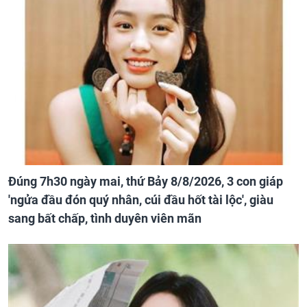
Đúng 7h30 ngày mai, thứ Bảy 8/8/2026, 3 con giáp
'ngửa đầu đón quý nhân, cúi đầu hốt tài lộc', giàu
sang bất chấp, tình duyên viên mãn