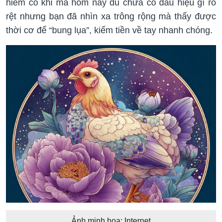
hiếm có khi mà hôm nay dù chưa có dấu hiệu gì rõ
rệt nhưng bạn đã nhìn xa trông rộng mà thấy được
thời cơ để “bung lụa”, kiếm tiền về tay nhanh chóng.
Ảnh minh họa: Internet