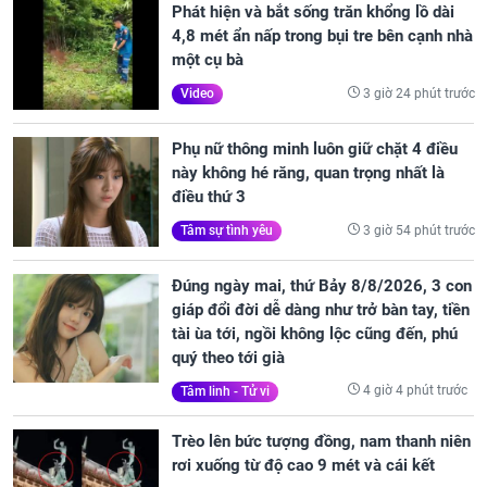
Phát hiện và bắt sống trăn khổng lồ dài
4,8 mét ẩn nấp trong bụi tre bên cạnh nhà
một cụ bà
3 giờ 24 phút trước
Video
Phụ nữ thông minh luôn giữ chặt 4 điều
này không hé răng, quan trọng nhất là
điều thứ 3
3 giờ 54 phút trước
Tâm sự tình yêu
Đúng ngày mai, thứ Bảy 8/8/2026, 3 con
giáp đổi đời dễ dàng như trở bàn tay, tiền
tài ùa tới, ngồi không lộc cũng đến, phú
quý theo tới già
4 giờ 4 phút trước
Tâm linh - Tử vi
Trèo lên bức tượng đồng, nam thanh niên
rơi xuống từ độ cao 9 mét và cái kết