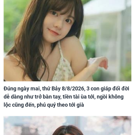
Đúng ngày mai, thứ Bảy 8/8/2026, 3 con giáp đổi đời
dễ dàng như trở bàn tay, tiền tài ùa tới, ngồi không
lộc cũng đến, phú quý theo tới già