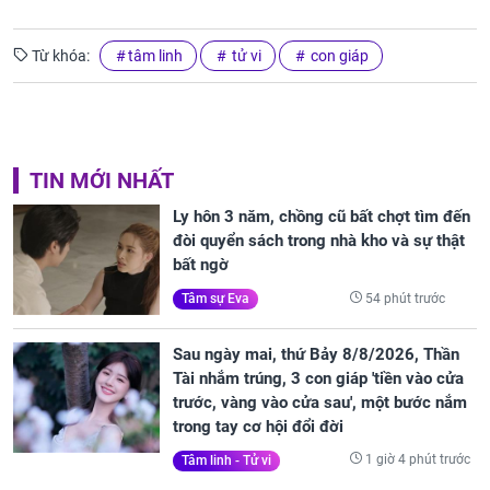
Từ khóa:
tâm linh
tử vi
con giáp
TIN MỚI NHẤT
Ly hôn 3 năm, chồng cũ bất chợt tìm đến
đòi quyển sách trong nhà kho và sự thật
bất ngờ
54 phút trước
Tâm sự Eva
Sau ngày mai, thứ Bảy 8/8/2026, Thần
Tài nhắm trúng, 3 con giáp 'tiền vào cửa
trước, vàng vào cửa sau', một bước nắm
trong tay cơ hội đổi đời
1 giờ 4 phút trước
Tâm linh - Tử vi