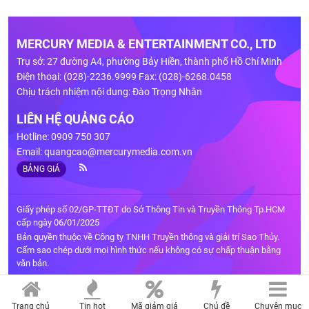
MERCURY MEDIA & ENTERTAINMENT CO., LTD
Trụ sở: 27 đường A4, phường Bảy Hiền, thành phố Hồ Chí Minh
Điện thoại: (028)-2236.9999 Fax: (028)-6268.0458
Chịu trách nhiệm nội dung: Đào Trọng Nhân
LIÊN HỆ QUẢNG CÁO
Hotline: 0909 750 307
Email:
quangcao@mercurymedia.com.vn
BẢNG GIÁ
Giấy phép số 02/GP-TTĐT do Sở Thông Tin và Truyền Thông Tp.HCM
cấp ngày 06/01/2025
Bản quyền thuộc về Công ty TNHH Truyền thông và giải trí Sao Thủy.
Cấm sao chép dưới mọi hình thức nếu không có sự chấp thuận bằng
văn bản.
Trang chủ
Tin hot
Mã giảm giá
Chủ đề
Chuyên mục