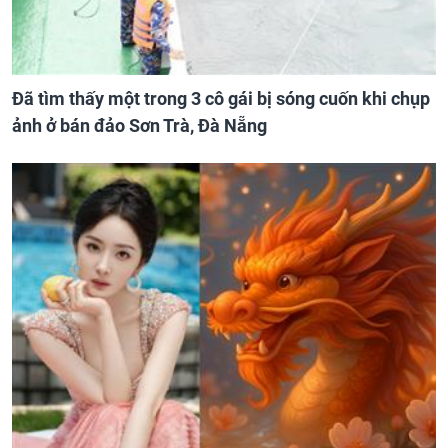
Đã tìm thấy một trong 3 cô gái bị sóng cuốn khi chụp
ảnh ở bán đảo Sơn Trà, Đà Nẵng