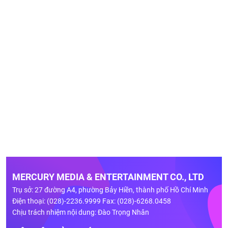
MERCURY MEDIA & ENTERTAINMENT CO., LTD
Trụ sở: 27 đường A4, phường Bảy Hiền, thành phố Hồ Chí Minh
Điện thoại: (028)-2236.9999 Fax: (028)-6268.0458
Chịu trách nhiệm nội dung: Đào Trọng Nhân