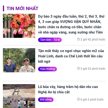
TIN MỚI NHẤT
Dự báo 3 ngày đầu tuần, thứ 2, thứ 3, thứ
4, 3 con giáp VƯỢNG VẬN QUÝ NHÂN,
bước chân ra đường có tiền, bước chân
về nhà ngập vàng, sung sướng như Tiên
2 giờ 42 phút trước
Tâm linh - Tử vi
Tận mắt thấy cơ ngơi chục nghìn m2 của
Hoài Linh, danh ca Chế Linh thốt lên câu
bất ngờ
5 giờ 52 phút trước
Hậu trường
Lũ bủa vây, hàng trăm hộ dân rẻo cao
Nghệ An bị chia cắt
6 giờ 3 phút trước
Đời sống