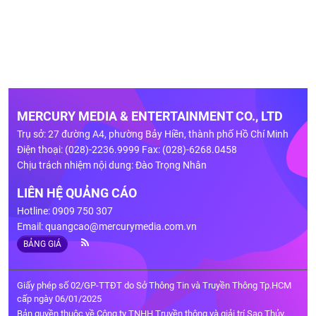
MERCURY MEDIA & ENTERTAINMENT CO., LTD
Trụ sở: 27 đường A4, phường Bảy Hiền, thành phố Hồ Chí Minh
Điện thoại: (028)-2236.9999 Fax: (028)-6268.0458
Chịu trách nhiệm nội dung: Đào Trọng Nhân
LIÊN HỆ QUẢNG CÁO
Hotline: 0909 750 307
Email:
quangcao@mercurymedia.com.vn
BẢNG GIÁ
Giấy phép số 02/GP-TTĐT do Sở Thông Tin và Truyền Thông Tp.HCM
cấp ngày 06/01/2025
Bản quyền thuộc về Công ty TNHH Truyền thông và giải trí Sao Thủy.