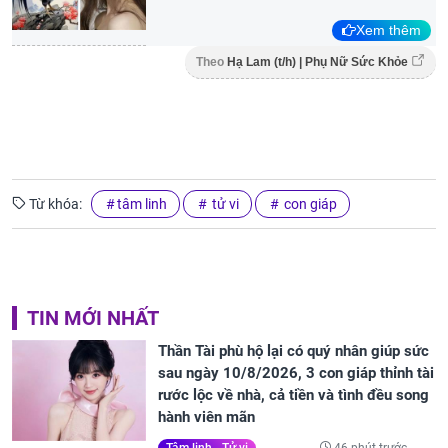
Xem thêm
Theo
Hạ Lam (t/h) | Phụ Nữ Sức Khỏe
Từ khóa:
tâm linh
tử vi
con giáp
TIN MỚI NHẤT
Thần Tài phù hộ lại có quý nhân giúp sức
sau ngày 10/8/2026, 3 con giáp thỉnh tài
rước lộc về nhà, cả tiền và tình đều song
hành viên mãn
46 phút trước