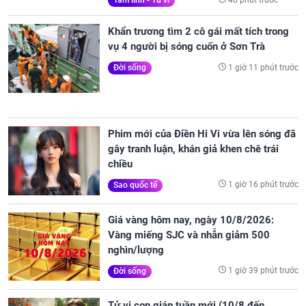
Tâm linh - Tử vi
Khẩn trương tìm 2 cô gái mất tích trong
vụ 4 người bị sóng cuốn ở Sơn Trà
1 giờ 11 phút trước
Đời sống
Phim mới của Điền Hi Vi vừa lên sóng đã
gây tranh luận, khán giả khen chê trái
chiều
1 giờ 16 phút trước
Sao quốc tế
Giá vàng hôm nay, ngày 10/8/2026:
Vàng miếng SJC và nhẫn giảm 500
nghìn/lượng
1 giờ 39 phút trước
Đời sống
Tử vi con giáp tuần mới (10/8 đến