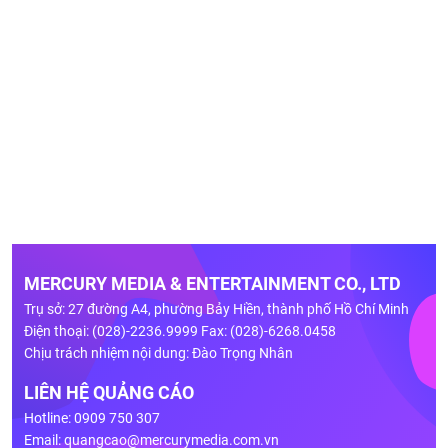
MERCURY MEDIA & ENTERTAINMENT CO., LTD
Trụ sở: 27 đường A4, phường Bảy Hiền, thành phố Hồ Chí Minh
Điện thoại: (028)-2236.9999 Fax: (028)-6268.0458
Chịu trách nhiệm nội dung: Đào Trọng Nhân
LIÊN HỆ QUẢNG CÁO
Hotline: 0909 750 307
Email:
quangcao@mercurymedia.com.vn