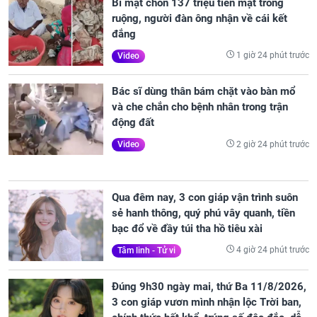
Bí mật chôn 137 triệu tiền mặt trong
ruộng, người đàn ông nhận về cái kết
đắng
1 giờ 24 phút trước
Video
Bác sĩ dùng thân bám chặt vào bàn mổ
và che chắn cho bệnh nhân trong trận
động đất
2 giờ 24 phút trước
Video
Qua đêm nay, 3 con giáp vận trình suôn
sẻ hanh thông, quý phú vây quanh, tiền
bạc đổ về đầy túi tha hồ tiêu xài
4 giờ 24 phút trước
Tâm linh - Tử vi
Đúng 9h30 ngày mai, thứ Ba 11/8/2026,
3 con giáp vươn mình nhận lộc Trời ban,