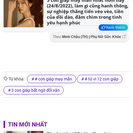
3 con giáp may mắn nhất hôm nay
(24/8/2022), làm gì cũng hanh thông,
sự nghiệp thăng tiến vèo vèo, tiền
của dồi dào, đắm chìm trong tình
yêu hạnh phúc
Xem thêm
Theo
Minh Châu (TH) | Phụ Nữ Sức Khỏe
Từ khóa:
# con giáp may mắn
# tử vi 12 con giáp
3 con giáp bất ngờ đổi vận
TIN MỚI NHẤT