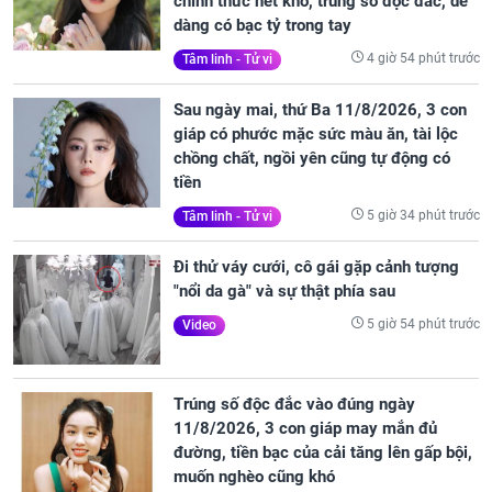
chính thức hết khổ, trúng số độc đắc, dễ
dàng có bạc tỷ trong tay
4 giờ 54 phút trước
Tâm linh - Tử vi
Sau ngày mai, thứ Ba 11/8/2026, 3 con
giáp có phước mặc sức màu ăn, tài lộc
chồng chất, ngồi yên cũng tự động có
tiền
5 giờ 34 phút trước
Tâm linh - Tử vi
Đi thử váy cưới, cô gái gặp cảnh tượng
"nổi da gà" và sự thật phía sau
5 giờ 54 phút trước
Video
Trúng số độc đắc vào đúng ngày
11/8/2026, 3 con giáp may mắn đủ
đường, tiền bạc của cải tăng lên gấp bội,
muốn nghèo cũng khó