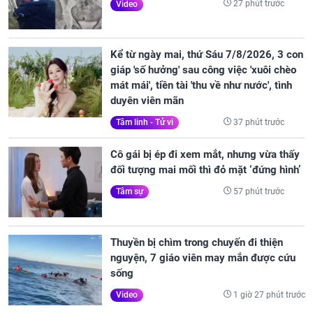
27 phút trước
Video
Kể từ ngày mai, thứ Sáu 7/8/2026, 3 con
giáp 'số hưởng' sau công việc 'xuôi chèo
mát mái', tiền tài 'thu về như nước', tình
duyên viên mãn
37 phút trước
Tâm linh - Tử vi
Cô gái bị ép đi xem mắt, nhưng vừa thấy
đối tượng mai mối thì đỏ mặt ‘đứng hình’
57 phút trước
Tâm sự
Thuyền bị chìm trong chuyến đi thiện
nguyện, 7 giáo viên may mắn được cứu
sống
1 giờ 27 phút trước
Video