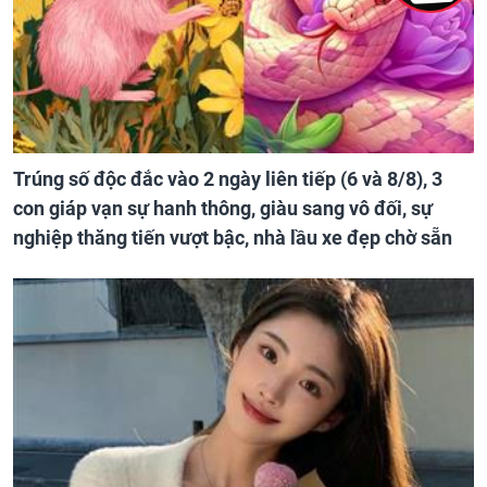
Trúng số độc đắc vào 2 ngày liên tiếp (6 và 8/8), 3
con giáp vạn sự hanh thông, giàu sang vô đối, sự
nghiệp thăng tiến vượt bậc, nhà lầu xe đẹp chờ sẵn