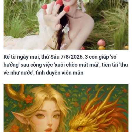
Kể từ ngày mai, thứ Sáu 7/8/2026, 3 con giáp 'số
hưởng' sau công việc 'xuôi chèo mát mái', tiền tài 'thu
về như nước', tình duyên viên mãn