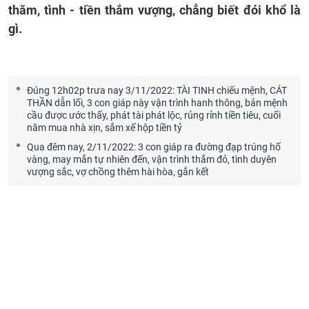
thăm, tình - tiền thắm vượng, chẳng biết đói khổ là
gì.
Đúng 12h02p trưa nay 3/11/2022: TÀI TINH chiếu mệnh, CÁT
THẦN dẫn lối, 3 con giáp này vận trình hanh thông, bản mệnh
cầu được ước thấy, phát tài phát lộc, rủng rỉnh tiền tiêu, cuối
năm mua nhà xịn, sắm xế hộp tiền tỷ
Qua đêm nay, 2/11/2022: 3 con giáp ra đường đạp trúng hố
vàng, may mắn tự nhiên đến, vận trình thắm đỏ, tình duyên
vượng sắc, vợ chồng thêm hài hòa, gắn kết