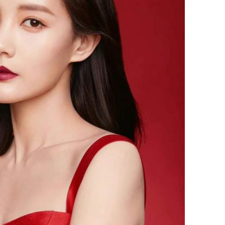
Thường x
nấm sợi d
sẽ nhận 
bất ngờ!