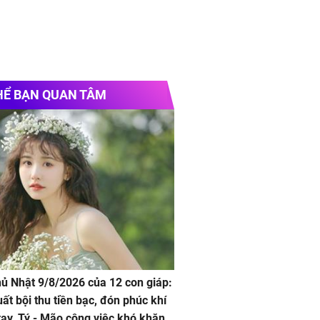
HỂ BẠN QUAN TÂM
hủ Nhật 9/8/2026 của 12 con giáp:
uất bội thu tiền bạc, đón phúc khí
tay, Tý - Mão công việc khó khăn,