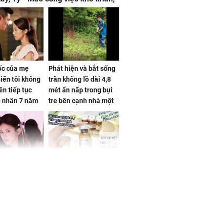
 đội nón ra đi
sốc của mẹ
Phát hiện và bắt sống
iến tôi không
trăn khổng lồ dài 4,8
ên tiếp tục
mét ẩn nấp trong bụi
n nhân 7 năm
tre bên cạnh nhà một
 không
cụ bà
 Tư muốn bứt
NÓNG: Bộ Y tế chưa
 vùng an toàn
cấp phép cho sản
phẩm làm đẹp từ tế
bào gốc người