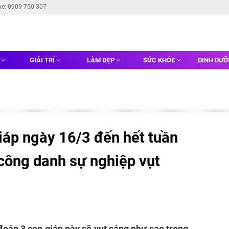
ne: 0909 750 307
G
GIẢI TRÍ
LÀM ĐẸP
SỨC KHỎE
DINH DƯ
iáp ngày 16/3 đến hết tuần
 công danh sự nghiệp vụt
 đoán 3 con giáp này sẽ vụt sáng như sao trong