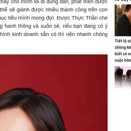
 thấy cho mình lối đi đúng đắn, phát triển được
tiền bạc
thể sẽ giành được nhiều thành công trên con
mục tiêu mình mong đợi. Được Thực Thần che
ng hanh thông và suôn sẻ, nếu bạn đang có ý
hình kinh doanh sẵn có thì nên nhanh chóng
Tiết lộ 
chồng kh
biết có n
cuộc hô
nữa hay
Triệu Lộ
phá khỏi