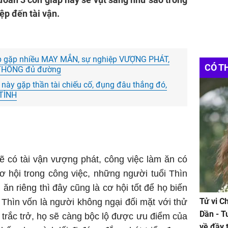
ệp đến tài vận.
p gặp nhiều MAY MẮN, sự nghiệp VƯỢNG PHÁT,
CÓ T
 THÔNG đủ đường
 này gặp thần tài chiếu cố, đụng đâu thắng đó,
 TÌNH
sẽ có tài vận vượng phát, công việc làm ăn có
ơ hội trong công việc, những người tuổi Thìn
ăn riêng thì đây cũng là cơ hội tốt để họ biến
Tử vi C
Thìn vốn là người không ngại đối mặt với thử
Dần - T
 trắc trở, họ sẽ càng bộc lộ được ưu điểm của
về đầy 