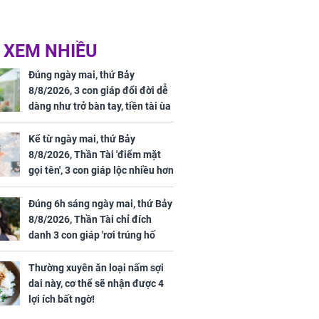
 XEM NHIỀU
Đúng ngày mai, thứ Bảy
8/8/2026, 3 con giáp đổi đời dễ
dàng như trở bàn tay, tiền tài ùa
tới, ngồi không lộc cũng đến,
phú quý theo tới già
Kể từ ngày mai, thứ Bảy
8/8/2026, Thần Tài 'điểm mặt
gọi tên', 3 con giáp lộc nhiều hơn
sông, tài vận sáng như trăng
Rằm, chính thức hết khổ
Đúng 6h sáng ngày mai, thứ Bảy
8/8/2026, Thần Tài chỉ đích
danh 3 con giáp 'rơi trúng hố
vàng', tiền bạc ùa về nhà 'như lũ
cuốn', vươn mình thành đại gia
Thường xuyên ăn loại nấm sợi
trong phút chốc
dai này, cơ thể sẽ nhận được 4
lợi ích bất ngờ!