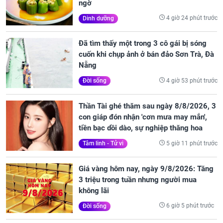
ngờ
4 giờ 24 phút trước
Dinh dưỡng
Đã tìm thấy một trong 3 cô gái bị sóng
cuốn khi chụp ảnh ở bán đảo Sơn Trà, Đà
Nẵng
4 giờ 53 phút trước
Đời sống
Thần Tài ghé thăm sau ngày 8/8/2026, 3
con giáp đón nhận 'cơn mưa may mắn',
tiền bạc dồi dào, sự nghiệp thăng hoa
5 giờ 11 phút trước
Tâm linh - Tử vi
Giá vàng hôm nay, ngày 9/8/2026: Tăng
3 triệu trong tuần nhưng người mua
không lãi
6 giờ 5 phút trước
Đời sống