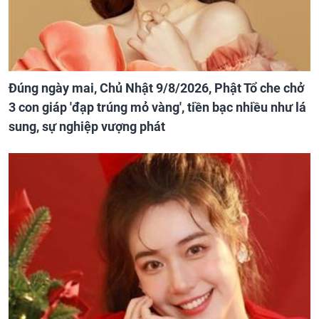
Đúng ngày mai, Chủ Nhật 9/8/2026, Phật Tổ che chở
3 con giáp 'đạp trúng mỏ vàng', tiền bạc nhiều như lá
sung, sự nghiệp vượng phát