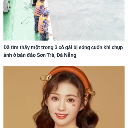
Đã tìm thấy một trong 3 cô gái bị sóng cuốn khi chụp
ảnh ở bán đảo Sơn Trà, Đà Nẵng