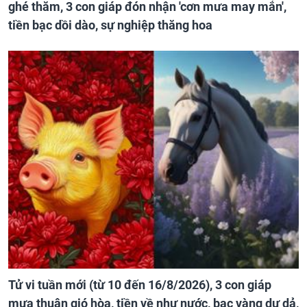
ghé thăm, 3 con giáp đón nhận 'cơn mưa may mắn',
tiền bạc dồi dào, sự nghiệp thăng hoa
Tử vi tuần mới (từ 10 đến 16/8/2026), 3 con giáp
mưa thuận gió hòa, tiền về như nước, bạc vàng dư dả,