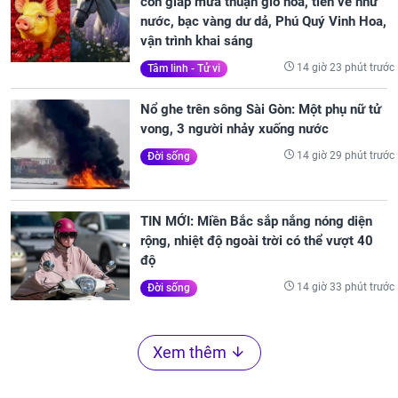
con giáp mưa thuận gió hòa, tiền về như
nước, bạc vàng dư dả, Phú Quý Vinh Hoa,
vận trình khai sáng
14 giờ 23 phút trước
Tâm linh - Tử vi
Nổ ghe trên sông Sài Gòn: Một phụ nữ tử
vong, 3 người nhảy xuống nước
14 giờ 29 phút trước
Đời sống
TIN MỚI: Miền Bắc sắp nắng nóng diện
rộng, nhiệt độ ngoài trời có thể vượt 40
độ
14 giờ 33 phút trước
Đời sống
Xem thêm