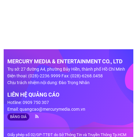
MERCURY MEDIA & ENTERTAINMENT CO., LTD
Trụ sở: 27 đường A4, phường Bảy Hiền, thành phố Hồ Chí Minh
Điện thoại: (028)-2236.9999 Fax: (028)-6268.0458
Chịu trách nhiệm nội dung: Đào Trọng Nhân
LIÊN HỆ QUẢNG CÁO
Hotline: 0909 750 307
Email:
quangcao@mercurymedia.com.vn
BẢNG GIÁ
Giấy phép số 02/GP-TTĐT do Sở Thông Tin và Truyền Thông Tp.HCM