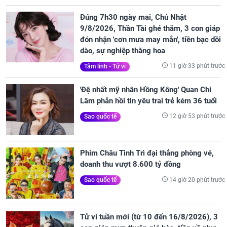
Đúng 7h30 ngày mai, Chủ Nhật
9/8/2026, Thần Tài ghé thăm, 3 con giáp
đón nhận 'cơn mưa may mắn', tiền bạc dồi
dào, sự nghiệp thăng hoa
11 giờ 33 phút trước
Tâm linh - Tử vi
'Đệ nhất mỹ nhân Hồng Kông' Quan Chi
Lâm phản hồi tin yêu trai trẻ kém 36 tuổi
12 giờ 53 phút trước
Sao quốc tế
Phim Châu Tinh Trì đại thắng phòng vé,
doanh thu vượt 8.600 tỷ đồng
14 giờ 20 phút trước
Sao quốc tế
Tử vi tuần mới (từ 10 đến 16/8/2026), 3