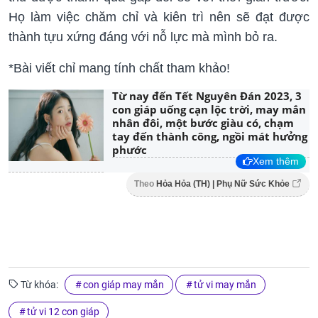
Họ làm việc chăm chỉ và kiên trì nên sẽ đạt được
thành tựu xứng đáng với nỗ lực mà mình bỏ ra.
*Bài viết chỉ mang tính chất tham khảo!
Từ nay đến Tết Nguyên Đán 2023, 3
con giáp uống cạn lộc trời, may mắn
nhân đôi, một bước giàu có, chạm
tay đến thành công, ngồi mát hưởng
phước
Xem thêm
Theo
Hỏa Hỏa (TH) | Phụ Nữ Sức Khỏe
Từ khóa:
con giáp may mắn
tử vi may mắn
tử vi 12 con giáp