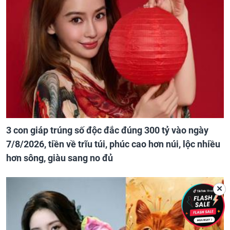
3 con giáp trúng số độc đắc đúng 300 tỷ vào ngày
7/8/2026, tiền về trĩu túi, phúc cao hơn núi, lộc nhiều
hơn sông, giàu sang no đủ
✕