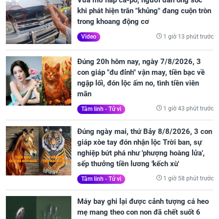
Vừa mở nắp ca-pô, người đàn ông sốc
khi phát hiện trăn "khủng" đang cuộn tròn
trong khoang động cơ
1 giờ 13 phút trước
Video
Đúng 20h hôm nay, ngày 7/8/2026, 3
con giáp "đu đỉnh" vận may, tiền bạc về
ngập lối, đón lộc ấm no, tình tiền viên
mãn
1 giờ 43 phút trước
Tâm linh - Tử vi
Đúng ngày mai, thứ Bảy 8/8/2026, 3 con
giáp xòe tay đón nhận lộc Trời ban, sự
nghiệp bứt phá như 'phượng hoàng lửa',
sếp thưởng tiền lương 'kếch xù'
1 giờ 58 phút trước
Tâm linh - Tử vi
Máy bay ghi lại được cảnh tượng cá heo
mẹ mang theo con non đã chết suốt 6