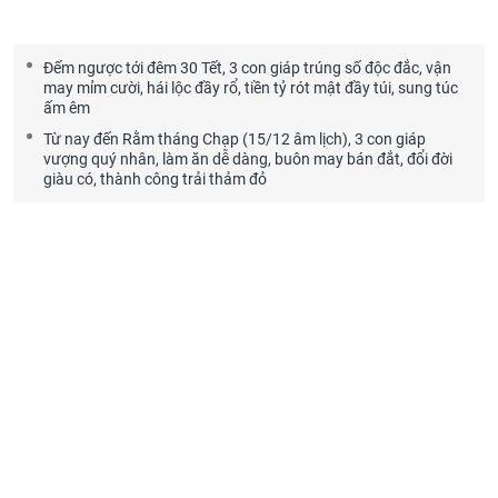
Đếm ngược tới đêm 30 Tết, 3 con giáp trúng số độc đắc, vận
may mỉm cười, hái lộc đầy rổ, tiền tỷ rót mật đầy túi, sung túc
ấm êm
Từ nay đến Rằm tháng Chạp (15/12 âm lịch), 3 con giáp
vượng quý nhân, làm ăn dễ dàng, buôn may bán đắt, đổi đời
giàu có, thành công trải thảm đỏ