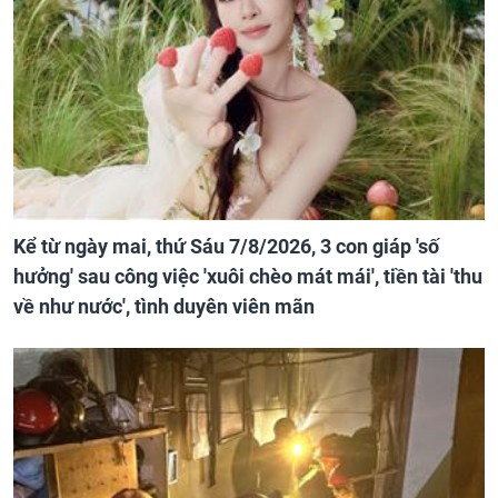
Kể từ ngày mai, thứ Sáu 7/8/2026, 3 con giáp 'số
hưởng' sau công việc 'xuôi chèo mát mái', tiền tài 'thu
về như nước', tình duyên viên mãn