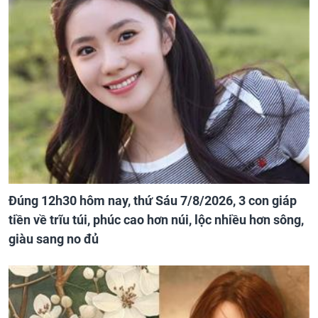
Đúng 12h30 hôm nay, thứ Sáu 7/8/2026, 3 con giáp
tiền về trĩu túi, phúc cao hơn núi, lộc nhiều hơn sông,
giàu sang no đủ