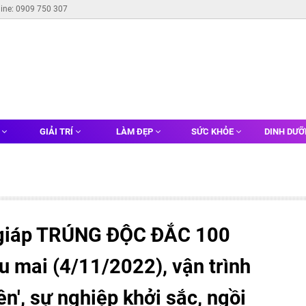
line: 0909 750 307
G
GIẢI TRÍ
LÀM ĐẸP
SỨC KHỎE
DINH DƯ
 giáp TRÚNG ĐỘC ĐẮC 100
u mai (4/11/2022), vận trình
ên', sự nghiệp khởi sắc, ngồi