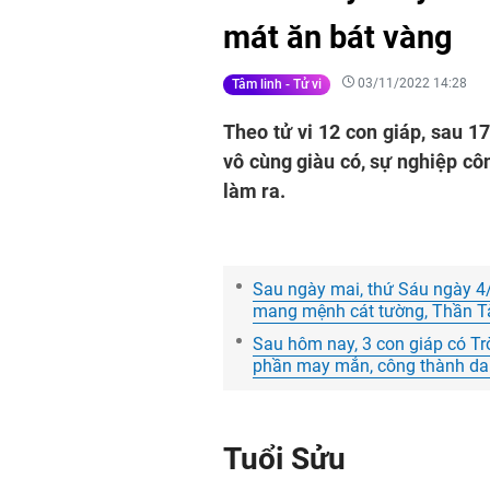
mát ăn bát vàng
03/11/2022 14:28
Tâm linh - Tử vi
Theo tử vi 12 con giáp, sau 1
vô cùng giàu có, sự nghiệp cô
làm ra.
Sau ngày mai, thứ Sáu ngày 4/
mang mệnh cát tường, Thần Tài
Sau hôm nay, 3 con giáp có Trờ
phần may mắn, công thành danh
Tuổi Sửu