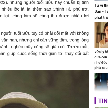
022), những người tuổi Sửu hãy chuẩn bị tinh
Tử vi t
 nhiều lộc lá, lại thêm sao Chính Tài phù trợ,
Dần - T
ận lợi, càng làm sẽ càng thu được nhiều lợi
phát tr
ảm đạm
 người tuổi Sửu tuy có phải đối mặt với không
ạn vận hạn, nhưng chỉ cần vững tâm, trong lòng
 thành, nghèo mấy cũng sẽ giàu có. Trước mắt,
Vừa ly hô
n giúp cuộc sống thời gian tới thay đổi bất
đứa con 
như đúc 
phía sau
TIN
Nhan sắc