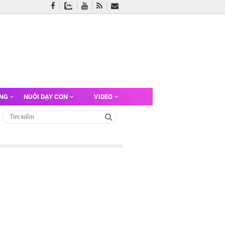
ỠNG
NUÔI DẠY CON
VIDEO