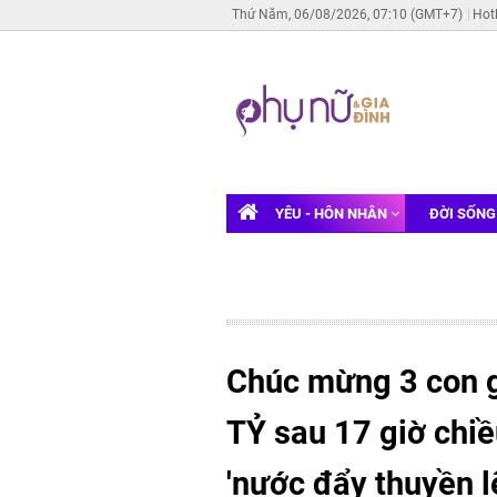
Thứ Năm, 06/08/2026, 07:10 (GMT+7)
Hot
YÊU - HÔN NHÂN
ĐỜI SỐN
Chúc mừng 3 con
TỶ sau 17 giờ chiề
'nước đẩy thuyền l