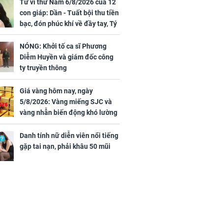
Vương Phi sau
Phương Diễm Huyền
Tử vi thứ Năm 6/8/2026 của 12
ẫu thuật gây
và giám đốc công ty
con giáp: Dần - Tuất bội thu tiền
truyền thông
bạc, đón phúc khí về đầy tay, Tý
- Mão công việc khó khăn, tiền
bạc đội nón ra đi
NÓNG: Khởi tố ca sĩ Phương
Diễm Huyền và giám đốc công
h nữ diễn viên
ty truyền thông
 gặp tai nạn,
u 50 mũi
Giá vàng hôm nay, ngày
5/8/2026: Vàng miếng SJC và
vàng nhẫn biến động khó lường
Danh tính nữ diễn viên nổi tiếng
gặp tai nạn, phải khâu 50 mũi