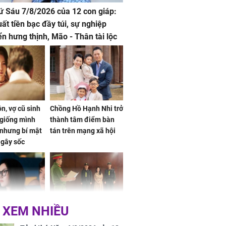
hứ Sáu 7/8/2026 của 12 con giáp:
uất tiền bạc đầy túi, sự nghiệp
iển hưng thịnh, Mão - Thân tài lộc
, mọi sự khó thành công mỹ mãn
n, vợ cũ sinh
Chồng Hồ Hạnh Nhi trở
giống mình
thành tâm điểm bàn
nhưng bí mật
tán trên mạng xã hội
 gây sốc
 XEM NHIỀU
 ở tuổi 20 của
NÓNG: Khởi tố ca sĩ