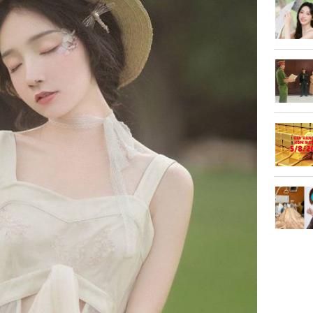
con gái 
4 lần ph
bất ngờ
Danh tín
nổi tiếng
phải khâ