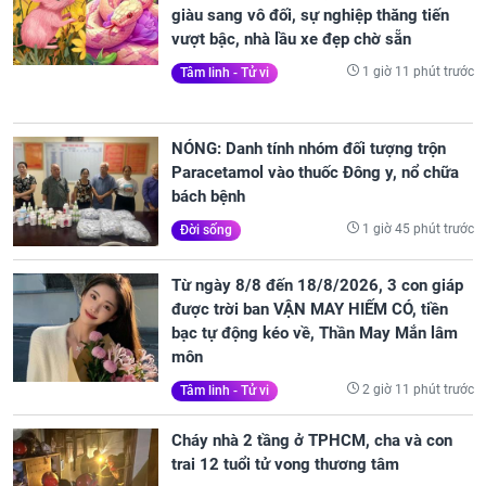
giàu sang vô đối, sự nghiệp thăng tiến
vượt bậc, nhà lầu xe đẹp chờ sẵn
1 giờ 11 phút trước
Tâm linh - Tử vi
NÓNG: Danh tính nhóm đối tượng trộn
Paracetamol vào thuốc Đông y, nổ chữa
bách bệnh
1 giờ 45 phút trước
Đời sống
Từ ngày 8/8 đến 18/8/2026, 3 con giáp
được trời ban VẬN MAY HIẾM CÓ, tiền
bạc tự động kéo về, Thần May Mắn lâm
môn
2 giờ 11 phút trước
Tâm linh - Tử vi
Cháy nhà 2 tầng ở TPHCM, cha và con
trai 12 tuổi tử vong thương tâm