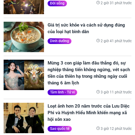
2 giờ 31 phút trước
Đời sống
Giá trị sức khỏe và cách sử dụng đúng
của loại hạt bình dân
2 giờ 41 phút trước
Dinh dưỡng
Mừng 3 con giáp làm đâu thắng đó, sự
nghiệp thăng tiến không ngừng, vét sạch
tiền của thiên hạ trong những ngày cuối
tháng 6 âm lịch
3 giờ 11 phút trước
Tâm linh - Tử vi
Loạt ảnh hơn 20 năm trước của Lưu Diệc
Phi và Huỳnh Hiểu Minh khiến mạng xã
hội xôn xao
3 giờ 12 phút trước
Sao quốc tế