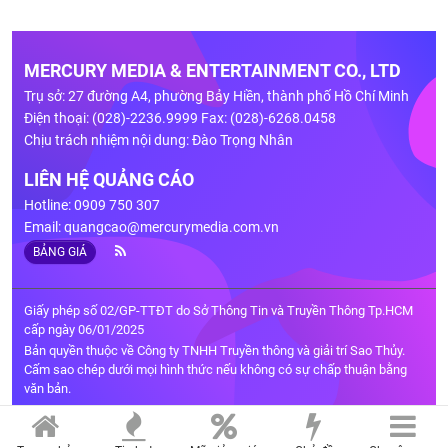
MERCURY MEDIA & ENTERTAINMENT CO., LTD
Trụ sở: 27 đường A4, phường Bảy Hiền, thành phố Hồ Chí Minh
Điện thoại: (028)-2236.9999 Fax: (028)-6268.0458
Chịu trách nhiệm nội dung: Đào Trọng Nhân
LIÊN HỆ QUẢNG CÁO
Hotline: 0909 750 307
Email:
quangcao@mercurymedia.com.vn
BẢNG GIÁ
Giấy phép số 02/GP-TTĐT do Sở Thông Tin và Truyền Thông Tp.HCM
cấp ngày 06/01/2025
Bản quyền thuộc về Công ty TNHH Truyền thông và giải trí Sao Thủy.
Cấm sao chép dưới mọi hình thức nếu không có sự chấp thuận bằng
văn bản.