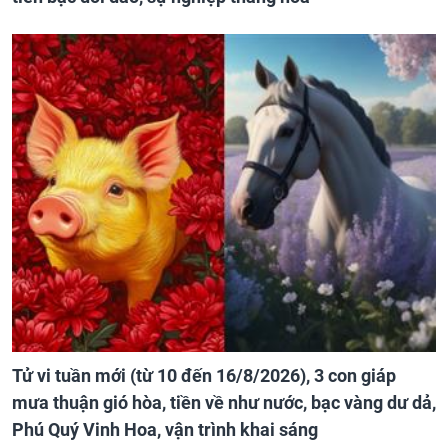
Tử vi tuần mới (từ 10 đến 16/8/2026), 3 con giáp
mưa thuận gió hòa, tiền về như nước, bạc vàng dư dả,
Phú Quý Vinh Hoa, vận trình khai sáng