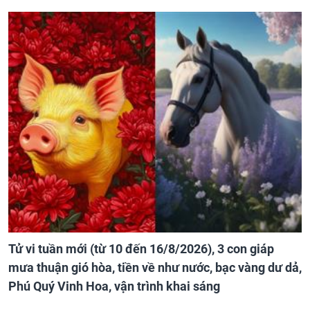
Tử vi tuần mới (từ 10 đến 16/8/2026), 3 con giáp
mưa thuận gió hòa, tiền về như nước, bạc vàng dư dả,
Phú Quý Vinh Hoa, vận trình khai sáng