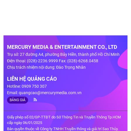
MERCURY MEDIA & ENTERTAINMENT CO., LTD
Trụ sở: 27 đường A4, phường Bảy Hiền, thành phố Hồ Chí Minh
Điện thoại: (028)-2236.9999 Fax: (028)-6268.0458
Chịu trách nhiệm nội dung: Đào Trọng Nhân
LIÊN HỆ QUẢNG CÁO
Hotline: 0909 750 307
Email:
quangcao@mercurymedia.com.vn
BẢNG GIÁ
Giấy phép số 02/GP-TTĐT do Sở Thông Tin và Truyền Thông Tp.HCM
cấp ngày 06/01/2025
Bản quyền thuộc về Công ty TNHH Truyền thông và giải trí Sao Thủy.