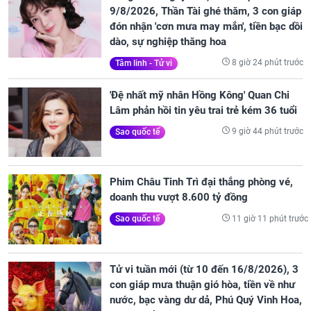
9/8/2026, Thần Tài ghé thăm, 3 con giáp
đón nhận 'cơn mưa may mắn', tiền bạc dồi
dào, sự nghiệp thăng hoa
8 giờ 24 phút trước
Tâm linh - Tử vi
'Đệ nhất mỹ nhân Hồng Kông' Quan Chi
Lâm phản hồi tin yêu trai trẻ kém 36 tuổi
9 giờ 44 phút trước
Sao quốc tế
Phim Châu Tinh Trì đại thắng phòng vé,
doanh thu vượt 8.600 tỷ đồng
11 giờ 11 phút trước
Sao quốc tế
Tử vi tuần mới (từ 10 đến 16/8/2026), 3
con giáp mưa thuận gió hòa, tiền về như
nước, bạc vàng dư dả, Phú Quý Vinh Hoa,