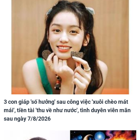
3 con giáp 'số hưởng' sau công việc 'xuôi chèo mát
mái', tiền tài 'thu về như nước', tình duyên viên mãn
sau ngày 7/8/2026