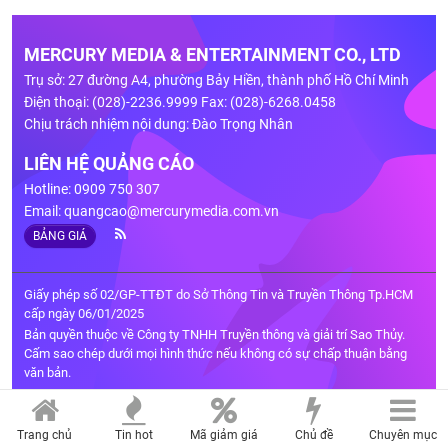
MERCURY MEDIA & ENTERTAINMENT CO., LTD
Trụ sở: 27 đường A4, phường Bảy Hiền, thành phố Hồ Chí Minh
Điện thoại: (028)-2236.9999 Fax: (028)-6268.0458
Chịu trách nhiệm nội dung: Đào Trọng Nhân
LIÊN HỆ QUẢNG CÁO
Hotline: 0909 750 307
Email:
quangcao@mercurymedia.com.vn
BẢNG GIÁ
Giấy phép số 02/GP-TTĐT do Sở Thông Tin và Truyền Thông Tp.HCM
cấp ngày 06/01/2025
Bản quyền thuộc về Công ty TNHH Truyền thông và giải trí Sao Thủy.
Cấm sao chép dưới mọi hình thức nếu không có sự chấp thuận bằng
văn bản.
Trang chủ
Tin hot
Mã giảm giá
Chủ đề
Chuyên mục