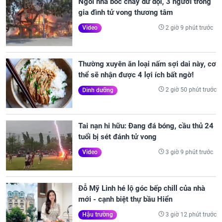
Ngôi nhà bốc cháy dữ dội, 3 người trong
gia đình tử vong thương tâm
2 giờ 9 phút trước
Video
Thường xuyên ăn loại nấm sợi dai này, cơ
thể sẽ nhận được 4 lợi ích bất ngờ!
2 giờ 50 phút trước
Dinh dưỡng
Tai nạn hi hữu: Đang đá bóng, cầu thủ 24
tuổi bị sét đánh tử vong
3 giờ 9 phút trước
Video
Đỗ Mỹ Linh hé lộ góc bếp chill của nhà
mới - cạnh biệt thự bầu Hiển
3 giờ 12 phút trước
Hậu trường