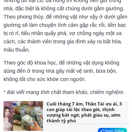
Những đồ vật cũ, đã hỏng thì không nên giữ trong
nhà, đặc biệt là không cất chúng dưới gầm giường.
Theo phong thủy, để những vật như vậy ở dưới gầm
giường sẽ làm chuyện tình cảm gặp rắc rối, tiền bạc
bị rò rỉ, tiểu nhân quấy phá, vợ chồng ngày một xa
cách, các thành viên trong gia đình xảy ra bất hòa,
mâu thuẫn.
Theo góc độ khoa học, để những vật dụng không
dùng đến ở trong nhà gây mất vệ sinh, bừa bộn,
không tốt cho sức khỏe con người.
* Bài viết mang tính chất tham khảo, chiêm nghiệm.
Cuối tháng 7 âm, Thần Tài ưu ái, 3
con giáp tài lộc theo gót, thịnh
vượng bất ngờ, phất giàu sụ, sớm
thành tỷ phú
Xem thêm