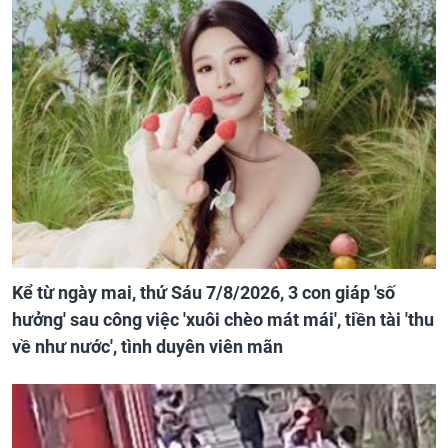
Kể từ ngày mai, thứ Sáu 7/8/2026, 3 con giáp 'số
hưởng' sau công việc 'xuôi chèo mát mái', tiền tài 'thu
về như nước', tình duyên viên mãn