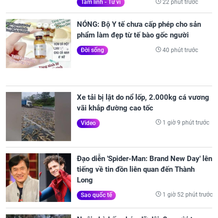
22 phút trước
Tâm linh - Tử vi
NÓNG: Bộ Y tế chưa cấp phép cho sản
phẩm làm đẹp từ tế bào gốc người
40 phút trước
Đời sống
Xe tải bị lật do nổ lốp, 2.000kg cá vương
vãi khắp đường cao tốc
1 giờ 9 phút trước
Video
Đạo diễn 'Spider-Man: Brand New Day' lên
tiếng về tin đồn liên quan đến Thành
Long
1 giờ 52 phút trước
Sao quốc tế