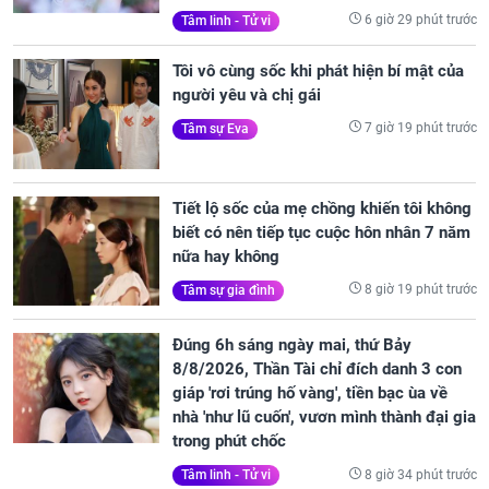
6 giờ 29 phút trước
Tâm linh - Tử vi
Tôi vô cùng sốc khi phát hiện bí mật của
người yêu và chị gái
7 giờ 19 phút trước
Tâm sự Eva
Tiết lộ sốc của mẹ chồng khiến tôi không
biết có nên tiếp tục cuộc hôn nhân 7 năm
nữa hay không
8 giờ 19 phút trước
Tâm sự gia đình
Đúng 6h sáng ngày mai, thứ Bảy
8/8/2026, Thần Tài chỉ đích danh 3 con
giáp 'rơi trúng hố vàng', tiền bạc ùa về
nhà 'như lũ cuốn', vươn mình thành đại gia
trong phút chốc
8 giờ 34 phút trước
Tâm linh - Tử vi