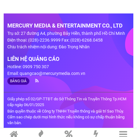
MERCURY MEDIA & ENTERTAINMENT CO., LTD
Trụ sở: 27 đường A4, phường Bảy Hiền, thành phố Hồ Chí Minh
Điện thoại: (028)-2236.9999 Fax: (028)-6268.0458
Chịu trách nhiệm nội dung: Đào Trọng Nhân
LIÊN HỆ QUẢNG CÁO
Hotline: 0909 750 307
Email:
quangcao@mercurymedia.com.vn
BẢNG GIÁ
Giấy phép số 02/GP-TTĐT do Sở Thông Tin và Truyền Thông Tp.HCM
cấp ngày 06/01/2025
Bản quyền thuộc về Công ty TNHH Truyền thông và giải trí Sao Thủy.
Cấm sao chép dưới mọi hình thức nếu không có sự chấp thuận bằng
văn bản.