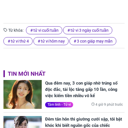
Từ khóa:
tử vi cuối tuần
tử vi 3 ngày cuối tuần
tử vi thứ 4
tử vi hôm nay
3 con giáp may mắn
TIN MỚI NHẤT
Qua đêm nay, 3 con giáp nhờ trúng số
độc đắc, tài lộc tăng gấp 10 lần, công
việc kiếm tiền nhiều vô kể
4 giờ 9 phút trước
Tâm linh - Tử vi
Đêm tân hôn thì giường cưới sập, tôi bật
khóc khi biết nguồn gốc của chiếc