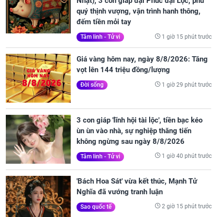
Nhật), 3 con giáp đại Phúc đại Lộc, phú
quý thịnh vượng, vận trình hanh thông,
đếm tiền mỏi tay
1 giờ 15 phút trước
Tâm linh - Tử vi
Giá vàng hôm nay, ngày 8/8/2026: Tăng
vọt lên 144 triệu đồng/lượng
1 giờ 29 phút trước
Đời sống
3 con giáp 'lĩnh hội tài lộc', tiền bạc kéo
ùn ùn vào nhà, sự nghiệp thăng tiến
không ngừng sau ngày 8/8/2026
1 giờ 40 phút trước
Tâm linh - Tử vi
'Bách Hoa Sát' vừa kết thúc, Mạnh Tử
Nghĩa đã vướng tranh luận
2 giờ 15 phút trước
Sao quốc tế