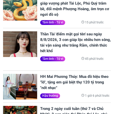
giáp vượng phát Tài Lộc, Phú Quý trăm
bề, đổi mệnh Phượng Hoàng, ôm trọn cơ
ngơi đồ sộ
15 phút trước
Tâm linh - Tử vi
Thần Tài 'điểm mặt gọi tên' sau ngày
8/8/2026, 3 con giáp lộc nhiều hơn sông,
tài vận sáng như trăng Rằm, chính thức
hết khổ
45 phút trước
Tâm linh - Tử vi
HH Mai Phương Thúy: Mua đồ hiệu theo
"lô", tặng em gái biệt thự 120 tỷ trong
"nốt nhạc"
1 giờ 6 phút trước
Hậu trường
Trong 2 ngày cuối tuần (thứ 7 và Chủ