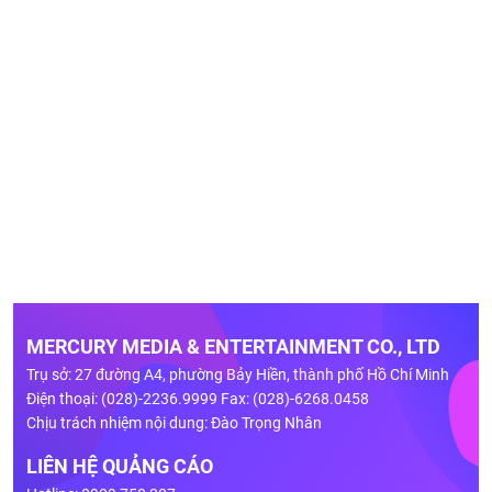
MERCURY MEDIA & ENTERTAINMENT CO., LTD
Trụ sở: 27 đường A4, phường Bảy Hiền, thành phố Hồ Chí Minh
Điện thoại: (028)-2236.9999 Fax: (028)-6268.0458
Chịu trách nhiệm nội dung: Đào Trọng Nhân
LIÊN HỆ QUẢNG CÁO