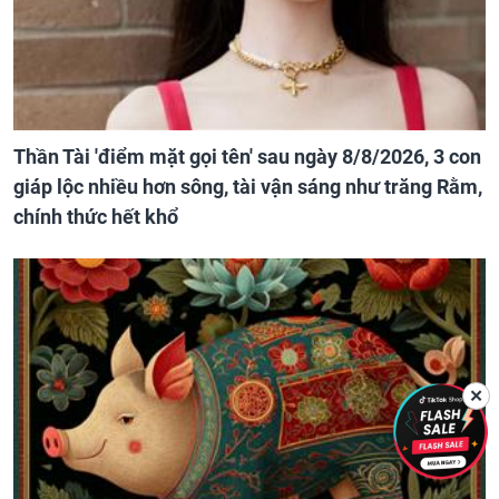
Thần Tài 'điểm mặt gọi tên' sau ngày 8/8/2026, 3 con
giáp lộc nhiều hơn sông, tài vận sáng như trăng Rằm,
chính thức hết khổ
✕