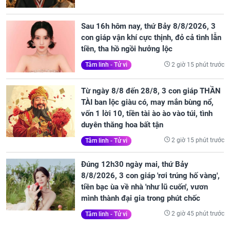
Sau 16h hôm nay, thứ Bảy 8/8/2026, 3
con giáp vận khí cực thịnh, đỏ cả tình lẫn
tiền, tha hồ ngồi hưởng lộc
2 giờ 15 phút trước
Tâm linh - Tử vi
Từ ngày 8/8 đến 28/8, 3 con giáp THẦN
TÀI ban lộc giàu có, may mắn bùng nổ,
vốn 1 lời 10, tiền tài ào ào vào túi, tình
duyên thăng hoa bất tận
2 giờ 15 phút trước
Tâm linh - Tử vi
Đúng 12h30 ngày mai, thứ Bảy
8/8/2026, 3 con giáp 'rơi trúng hố vàng',
tiền bạc ùa về nhà 'như lũ cuốn', vươn
mình thành đại gia trong phút chốc
2 giờ 45 phút trước
Tâm linh - Tử vi