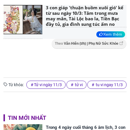
3 con giáp 'thuận buồm xuôi gió' kể
từ sau ngày 10/3: Tắm trong mưa
may mắn, Tài Lộc bao la, Tiền Bạc
đầy tủ, gia đình sung túc ấm no
Xem thêm
Theo
Văn Hiên (t/h) | Phụ Nữ Sức Khỏe
Từ khóa:
Tử vi ngày 11/3
tử vi
tu vi ngay 11/3
TIN MỚI NHẤT
Trong 4 ngày cuối tháng 6 âm lịch, 3 con