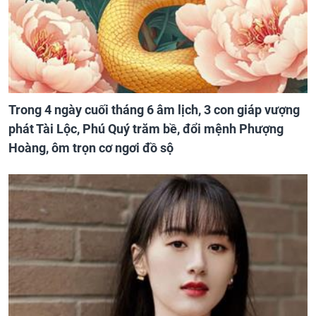
Trong 4 ngày cuối tháng 6 âm lịch, 3 con giáp vượng
phát Tài Lộc, Phú Quý trăm bề, đổi mệnh Phượng
Hoàng, ôm trọn cơ ngơi đồ sộ