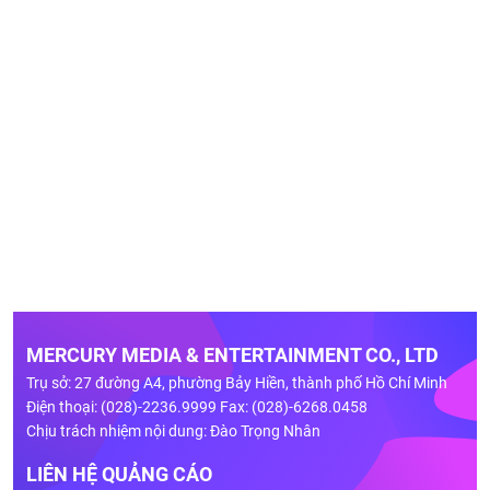
MERCURY MEDIA & ENTERTAINMENT CO., LTD
Trụ sở: 27 đường A4, phường Bảy Hiền, thành phố Hồ Chí Minh
Điện thoại: (028)-2236.9999 Fax: (028)-6268.0458
Chịu trách nhiệm nội dung: Đào Trọng Nhân
LIÊN HỆ QUẢNG CÁO