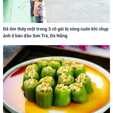
Đã tìm thấy một trong 3 cô gái bị sóng cuốn khi chụp
ảnh ở bán đảo Sơn Trà, Đà Nẵng