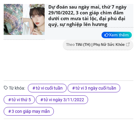
Dự đoán sau ngày mai, thứ 7 ngày
29/10/2022, 3 con giáp chìm đắm
dưới cơn mưa tài lộc, đại phú đại
quý, sự nghiệp lên hương
Xem thêm
Theo
TiNi (TH) | Phụ Nữ Sức Khỏe
Từ khóa:
tử vi cuối tuần
tử vi 3 ngày cuối tuần
tử vi thứ 5
tử vi ngày 3/11/2022
3 con giáp may mắn