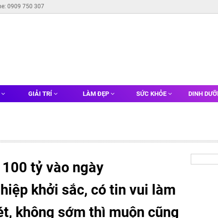
ne: 0909 750 307
G
GIẢI TRÍ
LÀM ĐẸP
SỨC KHỎE
DINH DƯ
 100 tỷ vào ngày
iệp khởi sắc, có tin vui làm
két, không sớm thì muộn cũng