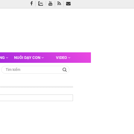
ỠNG
NUÔI DẠY CON
VIDEO