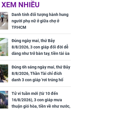
Phương Thúy:
Triệu Lệ Dĩnh liên tiếp
 XEM NHIỀU
ệu theo "lô",
được Kim Ưng ưu ái,
gái biệt thự
đãi ngộ đặc biệt gây
Danh tính đối tượng hành hung
ong "nốt nhạc"
chú ý
người phụ nữ ở giữa chợ ở
TP.HCM
Đúng ngày mai, thứ Bảy
8/8/2026, 3 con giáp đổi đời dễ
h đối tượng
dàng như trở bàn tay, tiền tài ùa
ng người phụ
tới, ngồi không lộc cũng đến,
a chợ ở
phú quý theo tới già
Đúng 6h sáng ngày mai, thứ Bảy
8/8/2026, Thần Tài chỉ đích
danh 3 con giáp 'rơi trúng hố
vàng', tiền bạc ùa về nhà 'như lũ
cuốn', vươn mình thành đại gia
Tử vi tuần mới (từ 10 đến
trong phút chốc
16/8/2026), 3 con giáp mưa
thuận gió hòa, tiền về như nước,
bạc vàng dư dả, Phú Quý Vinh
Hoa, vận trình khai sáng