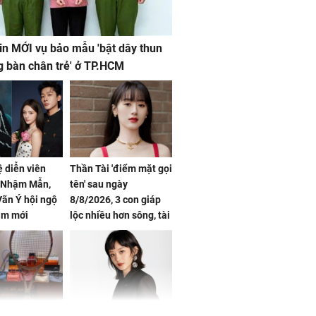
in MỚI vụ bảo mẫu 'bật dây thun
g bàn chân trẻ' ở TP.HCM
ệ diễn viên
Thần Tài 'điểm mặt gọi
, Nhậm Mẫn,
tên' sau ngày
ãn Ý hội ngộ
8/8/2026, 3 con giáp
im mới
lộc nhiều hơn sông, tài
vận sáng như trăng
Rằm, chính thức hết
khổ