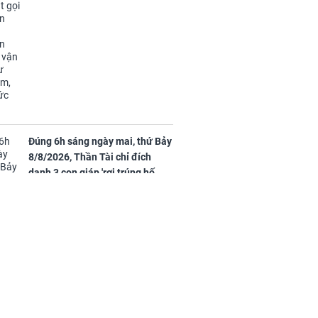
Rằm, chính thức hết khổ
Đúng 6h sáng ngày mai, thứ Bảy
8/8/2026, Thần Tài chỉ đích
danh 3 con giáp 'rơi trúng hố
vàng', tiền bạc ùa về nhà 'như lũ
cuốn', vươn mình thành đại gia
trong phút chốc