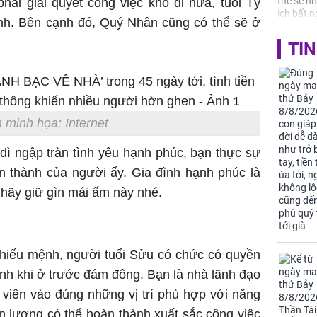
hải giải quyết công việc khó đi nữa, tuổi Tý
ánh. Bên cạnh đó, Quý Nhân cũng có thể sẽ ở
Thường x
TIN
nấm sợi d
sẽ nhận 
bất ngờ!
 minh họa: Internet
 dì ngập tràn tình yêu hạnh phúc, bạn thực sự
n thành của người ấy. Gia đình hạnh phúc là
, hãy giữ gìn mái ấm này nhé.
chiếu mệnh, người tuổi Sửu có chức có quyền
nh khi ở trước đám đông. Bạn là nhà lãnh đạo
 viên vào đúng những vị trí phù hợp với năng
n lương có thể hoàn thành xuất sắc công việc