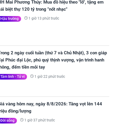
HH Mai Phương Thúy: Mua đồ hiệu theo "lô", tặng em
ái biệt thự 120 tỷ trong "nốt nhạc"
1 giờ 13 phút trước
Hậu trường
rong 2 ngày cuối tuần (thứ 7 và Chủ Nhật), 3 con giáp
ại Phúc đại Lộc, phú quý thịnh vượng, vận trình hanh
hông, đếm tiền mỏi tay
1 giờ 22 phút trước
Tâm linh - Tử vi
Giá vàng hôm nay, ngày 8/8/2026: Tăng vọt lên 144
triệu đồng/lượng
1 giờ 37 phút trước
Đời sống