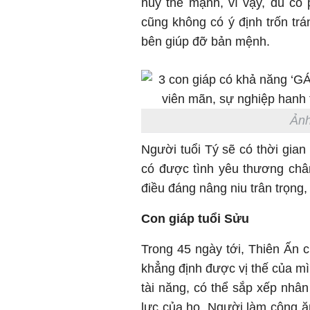
huy thế mạnh, vì vậy, dù có p
cũng không có ý định trốn tr
bên giúp đỡ bản mệnh.
Ảnh
Người tuổi Tý sẽ có thời gian
có được tình yêu thương châ
điều đáng nâng niu trân trọng
Con giáp tuổi Sửu
Trong 45 ngày tới, Thiên Ấn 
khẳng định được vị thế của mì
tài năng, có thể sắp xếp nhân
lực của họ. Người làm công ă