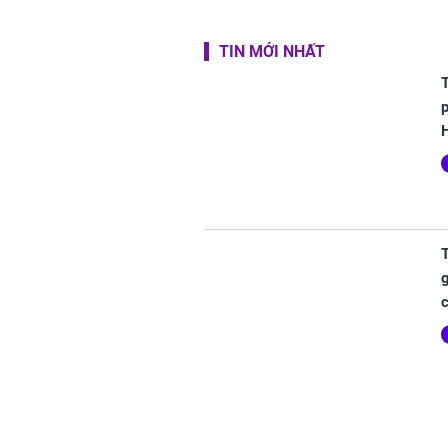
TIN MỚI NHẤT
T
T
g
c