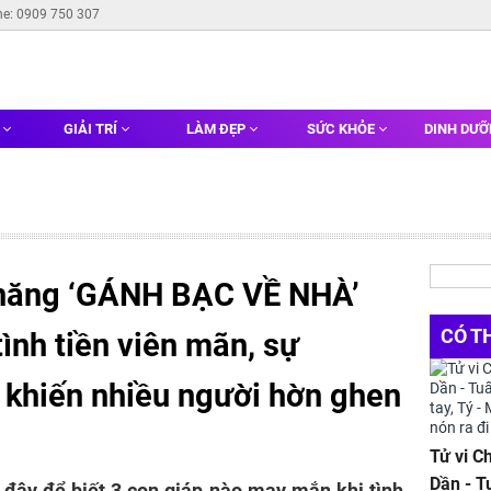
ne: 0909 750 307
G
GIẢI TRÍ
LÀM ĐẸP
SỨC KHỎE
DINH DƯ
 năng ‘GÁNH BẠC VỀ NHÀ’
CÓ T
tình tiền viên mãn, sự
 khiến nhiều người hờn ghen
Tử vi C
Dần - T
 đây để biết 3 con giáp nào may mắn khi tình