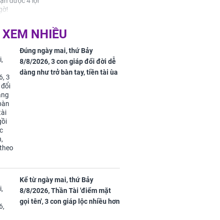
uyên ăn loại
 XEM NHIỀU
ai này, cơ thể
được 4 lợi ích
Đúng ngày mai, thứ Bảy
8/8/2026, 3 con giáp đổi đời dễ
dàng như trở bàn tay, tiền tài ùa
tới, ngồi không lộc cũng đến,
phú quý theo tới già
Kể từ ngày mai, thứ Bảy
8/8/2026, Thần Tài 'điểm mặt
gọi tên', 3 con giáp lộc nhiều hơn
sông, tài vận sáng như trăng