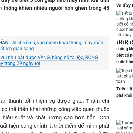
về đầy 
h thông khiến nhiều người hờn ghen trong 45
tiền bạc
Tiết lộ 
 THẦN TÀI chiếu cố, vận mệnh khai thông, may mắn
hất lên giàu sang
chồng kh
biết có n
 vui như bắt được VÀNG, bùng nổ tài lộc, RỘNG
cuộc hô
y trong 29 ngày tới
nữa hay
Triệu Lộ
phá khỏi
hoàn thành tốt nhiệm vụ được giao. Thậm chí
có thể triển khai những công việc quen thuộc
 hiệu suất và chất lượng cao hơn hẳn. Con
xuất hiện cũng chính là thời điểm để mình phát