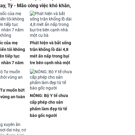
tay, Tý - Mão công việc khó khăn,
 đội nón ra đi
sốc của mẹ
Phát hiện và bắt sống
iến tôi không
trăn khổng lồ dài 4,8
ên tiếp tục
mét ẩn nấp trong bụi
n nhân 7 năm
tre bên cạnh nhà một
 không
cụ bà
 Tư muốn bứt
NÓNG: Bộ Y tế chưa
 vùng an toàn
cấp phép cho sản
phẩm làm đẹp từ tế
bào gốc người