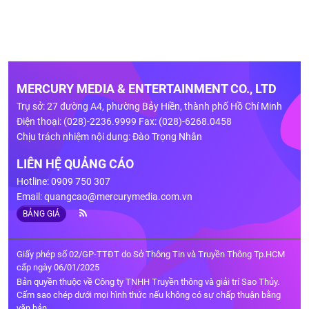
MERCURY MEDIA & ENTERTAINMENT CO., LTD
Trụ sở: 27 đường A4, phường Bảy Hiền, thành phố Hồ Chí Minh
Điện thoại: (028)-2236.9999 Fax: (028)-6268.0458
Chịu trách nhiệm nội dung: Đào Trọng Nhân
LIÊN HỆ QUẢNG CÁO
Hotline: 0909 750 307
Email:
quangcao@mercurymedia.com.vn
BẢNG GIÁ
Giấy phép số 02/GP-TTĐT do Sở Thông Tin và Truyền Thông Tp.HCM
cấp ngày 06/01/2025
Bản quyền thuộc về Công ty TNHH Truyền thông và giải trí Sao Thủy.
Cấm sao chép dưới mọi hình thức nếu không có sự chấp thuận bằng
văn bản.