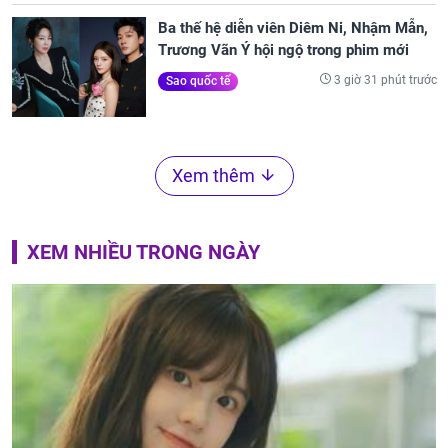
Ba thế hệ diễn viên Diêm Ni, Nhậm Mẫn,
Trương Vãn Ý hội ngộ trong phim mới
3 giờ 31 phút trước
Sao quốc tế
Xem thêm
XEM NHIỀU TRONG NGÀY