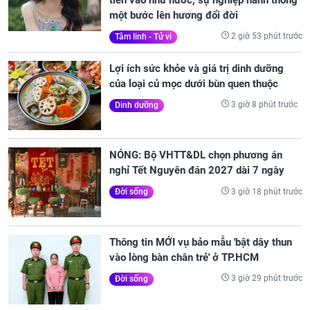
một bước lên hương đổi đời
2 giờ 53 phút trước
Tâm linh - Tử vi
Lợi ích sức khỏe và giá trị dinh dưỡng
của loại củ mọc dưới bùn quen thuộc
3 giờ 8 phút trước
Dinh dưỡng
NÓNG: Bộ VHTT&DL chọn phương án
nghỉ Tết Nguyên đán 2027 dài 7 ngày
3 giờ 18 phút trước
Đời sống
Thông tin MỚI vụ bảo mẫu 'bật dây thun
vào lòng bàn chân trẻ' ở TP.HCM
3 giờ 29 phút trước
Đời sống