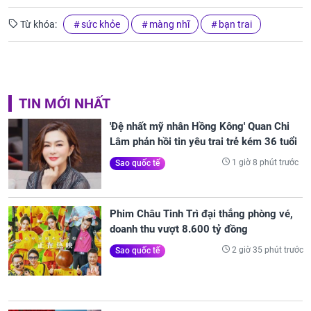
Từ khóa:
sức khỏe
màng nhĩ
bạn trai
TIN MỚI NHẤT
'Đệ nhất mỹ nhân Hồng Kông' Quan Chi
Lâm phản hồi tin yêu trai trẻ kém 36 tuổi
1 giờ 8 phút trước
Sao quốc tế
Phim Châu Tinh Trì đại thắng phòng vé,
doanh thu vượt 8.600 tỷ đồng
2 giờ 35 phút trước
Sao quốc tế