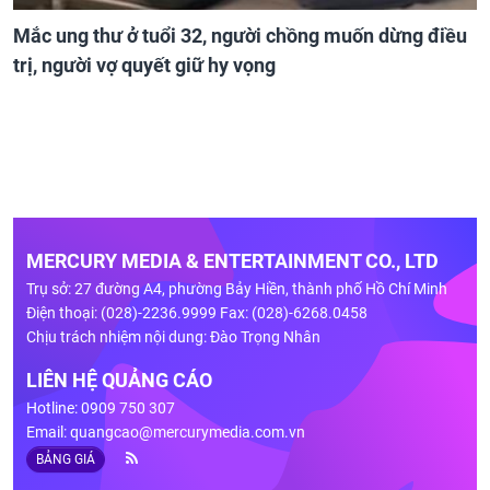
Mắc ung thư ở tuổi 32, người chồng muốn dừng điều
trị, người vợ quyết giữ hy vọng
MERCURY MEDIA & ENTERTAINMENT CO., LTD
Trụ sở: 27 đường A4, phường Bảy Hiền, thành phố Hồ Chí Minh
Điện thoại: (028)-2236.9999 Fax: (028)-6268.0458
Chịu trách nhiệm nội dung: Đào Trọng Nhân
LIÊN HỆ QUẢNG CÁO
Hotline: 0909 750 307
Email:
quangcao@mercurymedia.com.vn
BẢNG GIÁ