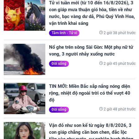
Tử vi tuần mới (từ 10 đến 16/8/2026), 3
con giáp mưa thuận gió hòa, tiền về như
nước, bạc vàng dư dả, Phú Quý Vinh Hoa,
vận trình khai sáng
2 giờ 38 phút trước
Tâm linh - Tử vi
Nổ ghe trên sông Sài Gòn: Một phụ nữ tử
vong, 3 người nhảy xuống nước
2 giờ 45 phút trước
Đời sống
TIN MỚI: Miền Bắc sắp nắng nóng diện
rộng, nhiệt độ ngoài trời có thể vượt 40
độ
2 giờ 48 phút trước
Đời sống
Vận đỏ như son kể từ ngày 8/8/2026, 3
con giáp chẳng cần bon chen, đắc lộc
tiền vào như nước, sự nghiệp hanh thông