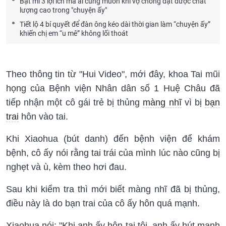
Bật mí 3 lợi ích mà ai cũng muốn khi vợ chồng đạt được chất
lượng cao trong "chuyện ấy"
Tiết lộ 4 bí quyết để đàn ông kéo dài thời gian làm “chuyện ấy”
khiến chị em “u mê” không lối thoát
Theo thông tin từ "Hui Video", mới đây, khoa Tai mũi
họng của Bệnh viện Nhân dân số 1 Huệ Châu đã
tiếp nhận một cô gái trẻ bị thủng
màng nhĩ
vì bị
bạn
trai
hôn vào tai.
Khi Xiaohua (bút danh) đến bệnh viện để khám
bệnh, cô ấy nói rằng tai trái của mình lúc nào cũng bị
nghẹt và ù, kèm theo hơi đau.
Sau khi kiểm tra thì mới biết màng nhĩ đã bị thủng,
điều này là do bạn trai của cô ấy hôn quá mạnh.
Xiaohua nói: "Khi anh ấy hôn tai tôi, anh ấy hút mạnh