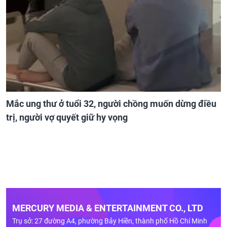
Mắc ung thư ở tuổi 32, người chồng muốn dừng điều
trị, người vợ quyết giữ hy vọng
MERCURY MEDIA & ENTERTAINMENT CO., LTD
Trụ sở: 27 đường A4, phường Bảy Hiền, thành phố Hồ Chí Minh