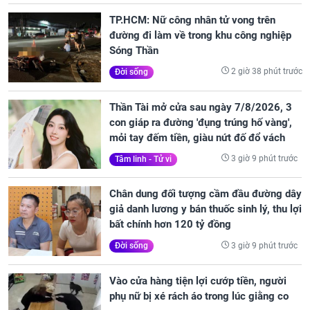
TP.HCM: Nữ công nhân tử vong trên
đường đi làm về trong khu công nghiệp
Sóng Thần
2 giờ 38 phút trước
Đời sống
Thần Tài mở cửa sau ngày 7/8/2026, 3
con giáp ra đường 'đụng trúng hố vàng',
mỏi tay đếm tiền, giàu nứt đố đổ vách
3 giờ 9 phút trước
Tâm linh - Tử vi
Chân dung đối tượng cầm đầu đường dây
giả danh lương y bán thuốc sinh lý, thu lợi
bất chính hơn 120 tỷ đồng
3 giờ 9 phút trước
Đời sống
Vào cửa hàng tiện lợi cướp tiền, người
phụ nữ bị xé rách áo trong lúc giằng co