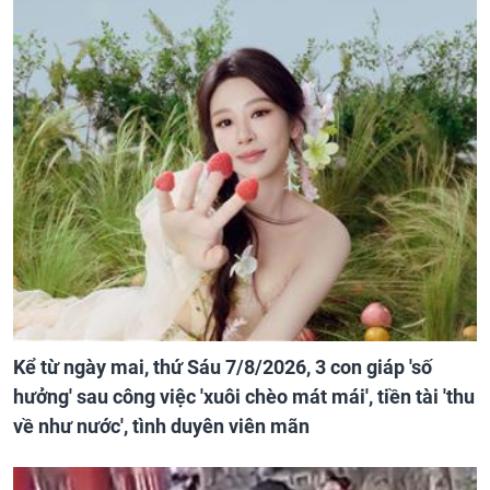
Kể từ ngày mai, thứ Sáu 7/8/2026, 3 con giáp 'số
hưởng' sau công việc 'xuôi chèo mát mái', tiền tài 'thu
về như nước', tình duyên viên mãn