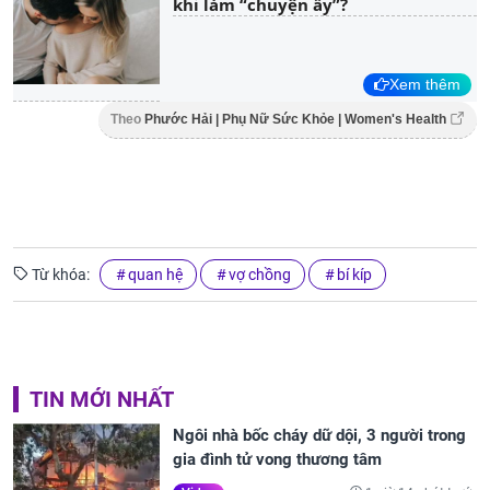
khi làm “chuyện ấy”?
Xem thêm
Theo
Phước Hải | Phụ Nữ Sức Khỏe | Women's Health
Từ khóa:
quan hệ
vợ chồng
bí kíp
TIN MỚI NHẤT
Ngôi nhà bốc cháy dữ dội, 3 người trong
gia đình tử vong thương tâm