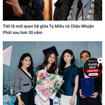
Tiết lộ mối quan hệ giữa Tạ Miêu và Châu Nhuận
Phát sau hơn 30 năm
✕