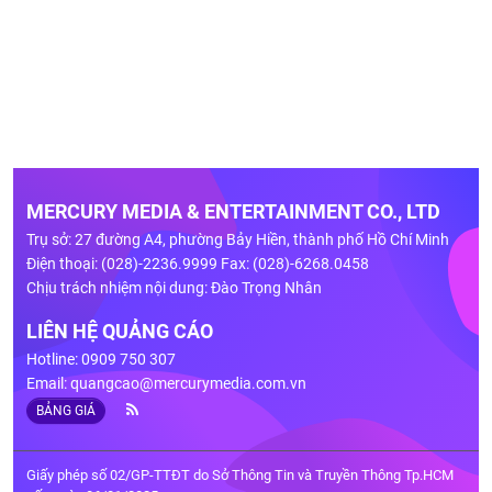
MERCURY MEDIA & ENTERTAINMENT CO., LTD
Trụ sở: 27 đường A4, phường Bảy Hiền, thành phố Hồ Chí Minh
Điện thoại: (028)-2236.9999 Fax: (028)-6268.0458
Chịu trách nhiệm nội dung: Đào Trọng Nhân
LIÊN HỆ QUẢNG CÁO
Hotline: 0909 750 307
Email:
quangcao@mercurymedia.com.vn
BẢNG GIÁ
Giấy phép số 02/GP-TTĐT do Sở Thông Tin và Truyền Thông Tp.HCM