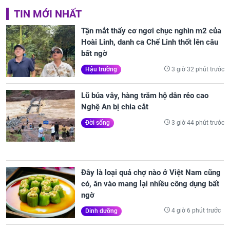
TIN MỚI NHẤT
Tận mắt thấy cơ ngơi chục nghìn m2 của
Hoài Linh, danh ca Chế Linh thốt lên câu
bất ngờ
3 giờ 32 phút trước
Hậu trường
Lũ bủa vây, hàng trăm hộ dân rẻo cao
Nghệ An bị chia cắt
3 giờ 44 phút trước
Đời sống
Đây là loại quả chợ nào ở Việt Nam cũng
có, ăn vào mang lại nhiều công dụng bất
ngờ
4 giờ 6 phút trước
Dinh dưỡng