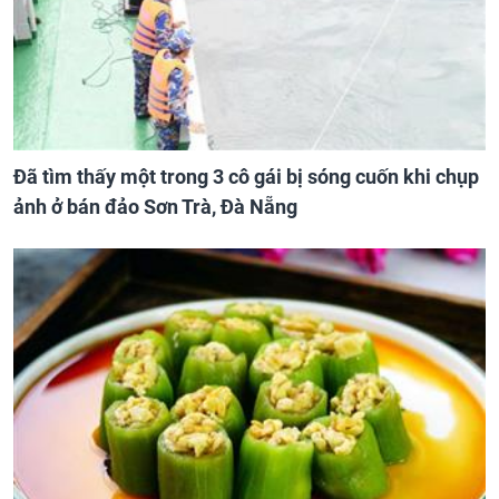
Đã tìm thấy một trong 3 cô gái bị sóng cuốn khi chụp
ảnh ở bán đảo Sơn Trà, Đà Nẵng