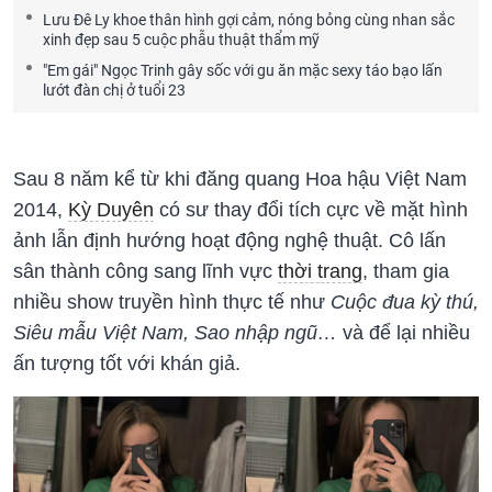
Lưu Đê Ly khoe thân hình gợi cảm, nóng bỏng cùng nhan sắc
xinh đẹp sau 5 cuộc phẫu thuật thẩm mỹ
"Em gái" Ngọc Trinh gây sốc với gu ăn mặc sexy táo bạo lấn
lướt đàn chị ở tuổi 23
Sau 8 năm kể từ khi đăng quang Hoa hậu Việt Nam
2014,
Kỳ Duyên
có sư thay đổi tích cực về mặt hình
ảnh lẫn định hướng hoạt động nghệ thuật. Cô lấn
sân thành công sang lĩnh vực
thời trang
, tham gia
nhiều show truyền hình thực tế như
Cuộc đua kỳ thú,
Siêu mẫu Việt Nam, Sao nhập ngũ…
và để lại nhiều
ấn tượng tốt với khán giả.