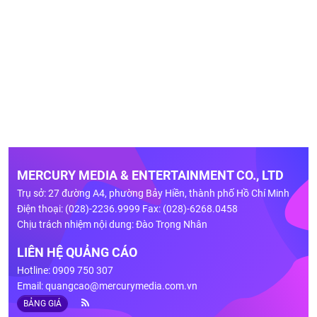
MERCURY MEDIA & ENTERTAINMENT CO., LTD
Trụ sở: 27 đường A4, phường Bảy Hiền, thành phố Hồ Chí Minh
Điện thoại: (028)-2236.9999 Fax: (028)-6268.0458
Chịu trách nhiệm nội dung: Đào Trọng Nhân
LIÊN HỆ QUẢNG CÁO
Hotline: 0909 750 307
Email:
quangcao@mercurymedia.com.vn
BẢNG GIÁ