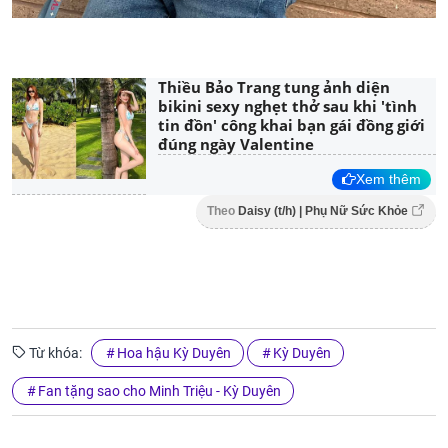
Thiều Bảo Trang tung ảnh diện
bikini sexy nghẹt thở sau khi 'tình
tin đồn' công khai bạn gái đồng giới
đúng ngày Valentine
Xem thêm
Theo
Daisy (t/h) | Phụ Nữ Sức Khỏe
Từ khóa:
Hoa hậu Kỳ Duyên
Kỳ Duyên
Fan tặng sao cho Minh Triệu - Kỳ Duyên