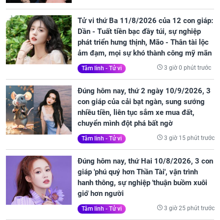
Tử vi thứ Ba 11/8/2026 của 12 con giáp:
Dần - Tuất tiền bạc đầy túi, sự nghiệp
phát triển hưng thịnh, Mão - Thân tài lộc
ảm đạm, mọi sự khó thành công mỹ mãn
3 giờ 0 phút trước
Tâm linh - Tử vi
Đúng hôm nay, thứ 2 ngày 10/9/2026, 3
con giáp của cải bạt ngàn, sung sướng
nhiều tiền, liên tục sắm xe mua đất,
chuyển mình đột phá bất ngờ
3 giờ 15 phút trước
Tâm linh - Tử vi
Đúng hôm nay, thứ Hai 10/8/2026, 3 con
giáp 'phú quý hơn Thần Tài', vận trình
hanh thông, sự nghiệp 'thuận buồm xuôi
gió' hơn người
3 giờ 25 phút trước
Tâm linh - Tử vi