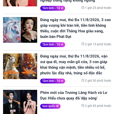
nghiệp thăng hạng không ngừng
1 giờ 25 phút trước
Tâm linh - Tử vi
Đúng ngày mai, thứ Ba 11/8/2026, 3 con
giáp vượng khí tràn trề, tiền tình không
thiếu, cuộc đời Thăng Hoa giàu sang,
buôn bán Phát Đạt
2 giờ 15 phút trước
Tâm linh - Tử vi
Đúng ngày mai, thứ Ba 11/8/2026, vận
xui qua đi, may mắn gõ cửa, 3 con giáp
khai thông vận mệnh, tiền nhiều vô kể,
phước lộc đầy nhà, trúng số độc đắc
2 giờ 30 phút trước
Tâm linh - Tử vi
Phim mới của Trương Lăng Hách và Lư
Dục Hiểu chưa quay đã 'dậy sóng'
2 giờ 45 phút trước
Sao quốc tế