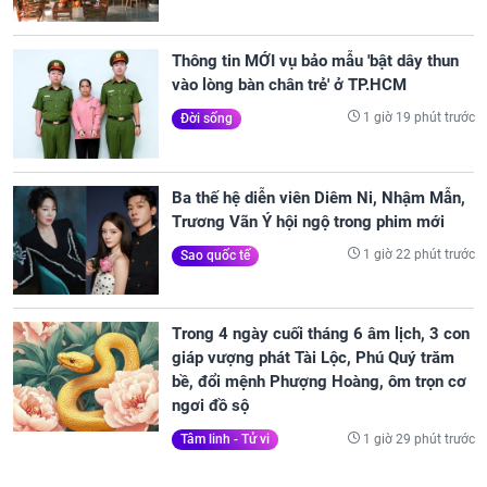
Thông tin MỚI vụ bảo mẫu 'bật dây thun
vào lòng bàn chân trẻ' ở TP.HCM
1 giờ 19 phút trước
Đời sống
Ba thế hệ diễn viên Diêm Ni, Nhậm Mẫn,
Trương Vãn Ý hội ngộ trong phim mới
1 giờ 22 phút trước
Sao quốc tế
Trong 4 ngày cuối tháng 6 âm lịch, 3 con
giáp vượng phát Tài Lộc, Phú Quý trăm
bề, đổi mệnh Phượng Hoàng, ôm trọn cơ
ngơi đồ sộ
1 giờ 29 phút trước
Tâm linh - Tử vi