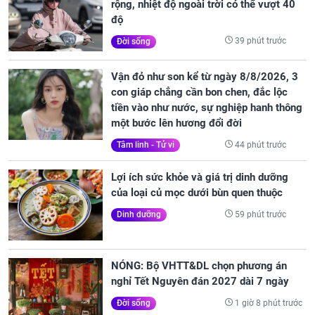
rộng, nhiệt độ ngoài trời có thể vượt 40
độ
39 phút trước
Đời sống
Vận đỏ như son kể từ ngày 8/8/2026, 3
con giáp chẳng cần bon chen, đắc lộc
tiền vào như nước, sự nghiệp hanh thông
một bước lên hương đổi đời
44 phút trước
Tâm linh - Tử vi
Lợi ích sức khỏe và giá trị dinh dưỡng
của loại củ mọc dưới bùn quen thuộc
59 phút trước
Dinh dưỡng
NÓNG: Bộ VHTT&DL chọn phương án
nghỉ Tết Nguyên đán 2027 dài 7 ngày
1 giờ 8 phút trước
Đời sống