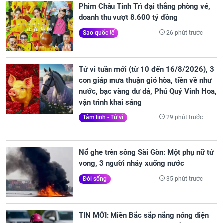
Phim Châu Tinh Trì đại thắng phòng vé,
doanh thu vượt 8.600 tỷ đồng
26 phút trước
Sao quốc tế
Tử vi tuần mới (từ 10 đến 16/8/2026), 3
con giáp mưa thuận gió hòa, tiền về như
nước, bạc vàng dư dả, Phú Quý Vinh Hoa,
vận trình khai sáng
29 phút trước
Tâm linh - Tử vi
Nổ ghe trên sông Sài Gòn: Một phụ nữ tử
vong, 3 người nhảy xuống nước
35 phút trước
Đời sống
TIN MỚI: Miền Bắc sắp nắng nóng diện