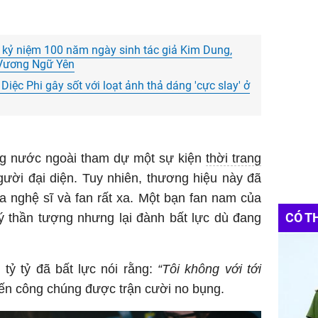
n kỷ niệm 100 năm ngày sinh tác giả Kim Dung,
n Vương Ngữ Yên
iệc Phi gây sốt với loạt ảnh thả dáng 'cực slay' ở
g nước ngoài tham dự một sự kiện
thời trang
ười đại diện. Tuy nhiên, thương hiệu này đã
a nghệ sĩ và fan rất xa. Một bạn fan nam của
CÓ T
ý thần tượng nhưng lại đành bất lực dù đang
 tỷ tỷ đã bất lực nói rằng:
“Tôi không với tới
ến công chúng được trận cười no bụng.