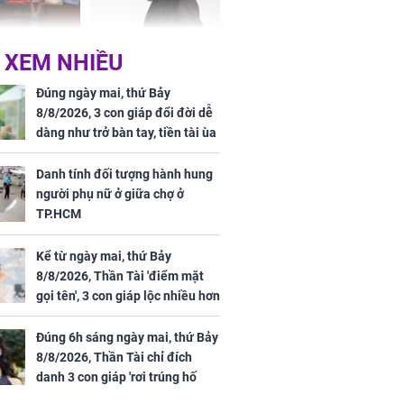
Phương Thúy:
Triệu Lệ Dĩnh liên tiếp
 XEM NHIỀU
ệu theo "lô",
được Kim Ưng ưu ái,
gái biệt thự
đãi ngộ đặc biệt gây
Đúng ngày mai, thứ Bảy
ong "nốt nhạc"
chú ý
8/8/2026, 3 con giáp đổi đời dễ
dàng như trở bàn tay, tiền tài ùa
tới, ngồi không lộc cũng đến,
phú quý theo tới già
Danh tính đối tượng hành hung
người phụ nữ ở giữa chợ ở
h đối tượng
TP.HCM
ng người phụ
a chợ ở
Kể từ ngày mai, thứ Bảy
8/8/2026, Thần Tài 'điểm mặt
gọi tên', 3 con giáp lộc nhiều hơn
sông, tài vận sáng như trăng
Rằm, chính thức hết khổ
Đúng 6h sáng ngày mai, thứ Bảy
8/8/2026, Thần Tài chỉ đích
danh 3 con giáp 'rơi trúng hố
vàng', tiền bạc ùa về nhà 'như lũ