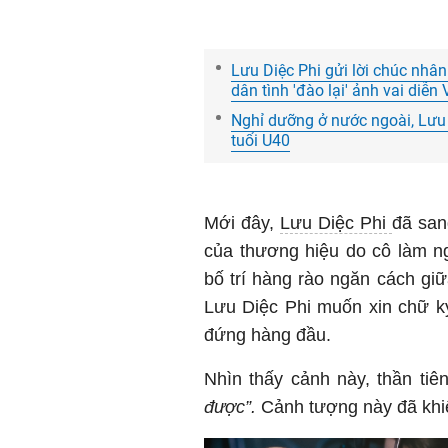
Lưu Diệc Phi gửi lời chúc nhâ
dân tình 'đào lại' ảnh vai diễ
Nghỉ dưỡng ở nước ngoài, Lưu D
tuổi U40
Mới đây,
Lưu Diệc Phi
đã san
của thương hiệu do cô làm ng
bố trí hàng rào ngăn cách giữ
Lưu Diệc Phi muốn xin chữ k
đứng hàng đầu.
Nhìn thấy cảnh này, thần tiên
được”.
Cảnh tượng này đã khi