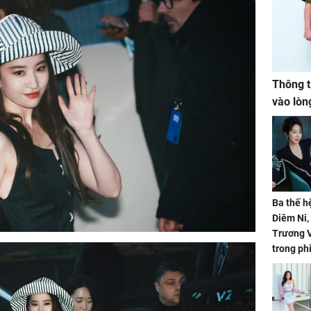
Thông t
vào lòn
Ba thế h
Diêm Ni
Trương V
trong ph