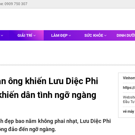
ne: 0909 750 307
G
GIẢI TRÍ
LÀM ĐẸP
SỨC KHỎE
DINH DƯ
àn ông khiến Lưu Diệc Phi
Vinhom
https:/
 khiến dân tình ngỡ ngàng
Websit
Đầu Tư
vé máy 
nh đẹp bao năm không phai nhạt, Lưu Diệc Phi
ông đảo đến ngỡ ngàng.