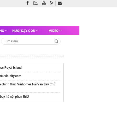
ỠNG
NUÔI DẠY CON
VIDEO
es Royal Island
/alluvia-city.com
e chính thức
Vinhomes Hải Vân Bay
Chủ
bay hà nội phan thiết