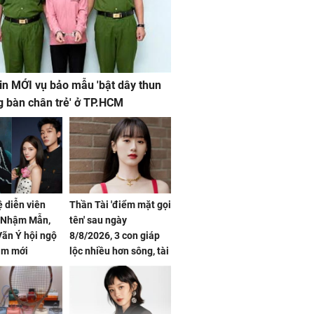
in MỚI vụ bảo mẫu 'bật dây thun
g bàn chân trẻ' ở TP.HCM
ệ diễn viên
Thần Tài 'điểm mặt gọi
, Nhậm Mẫn,
tên' sau ngày
ãn Ý hội ngộ
8/8/2026, 3 con giáp
im mới
lộc nhiều hơn sông, tài
vận sáng như trăng
Rằm, chính thức hết
khổ