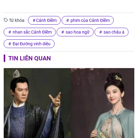
Từ khóa:
Cảnh Điềm
phim của Cảnh Điềm
nhan sắc Cảnh Điềm
sao hoa ngữ
sao châu á
Đại Đường vinh diệu
TIN LIÊN QUAN