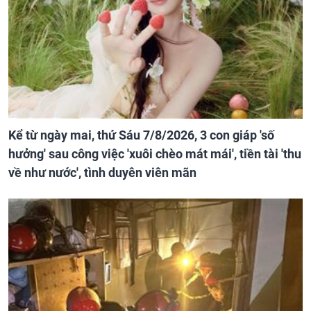
Kể từ ngày mai, thứ Sáu 7/8/2026, 3 con giáp 'số
hưởng' sau công việc 'xuôi chèo mát mái', tiền tài 'thu
về như nước', tình duyên viên mãn