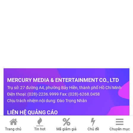
MERCURY MEDIA & ENTERTAINMENT CO., LTD
Trụ sở: 27 đường A4, phường Bảy Hiền, thành phố Hồ Chí Minh
Điện thoại: (028)-2236.9999 Fax: (028)-6268.0458
Chịu trách nhiệm nội dung: Đào Trọng Nhân
LIÊN HỆ QUẢNG CÁO
Hotline: 0909 750 307
Email:
quangcao@mercurymedia.com.vn
Trang chủ
Tin hot
Mã giảm giá
Chủ đề
Chuyên mục