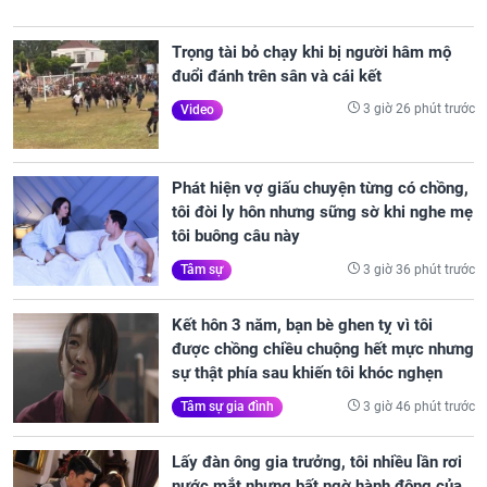
Trọng tài bỏ chạy khi bị người hâm mộ
đuổi đánh trên sân và cái kết
3 giờ 26 phút trước
Video
Phát hiện vợ giấu chuyện từng có chồng,
tôi đòi ly hôn nhưng sững sờ khi nghe mẹ
tôi buông câu này
3 giờ 36 phút trước
Tâm sự
Kết hôn 3 năm, bạn bè ghen tỵ vì tôi
được chồng chiều chuộng hết mực nhưng
sự thật phía sau khiến tôi khóc nghẹn
3 giờ 46 phút trước
Tâm sự gia đình
Lấy đàn ông gia trưởng, tôi nhiều lần rơi
nước mắt nhưng bất ngờ hành động của