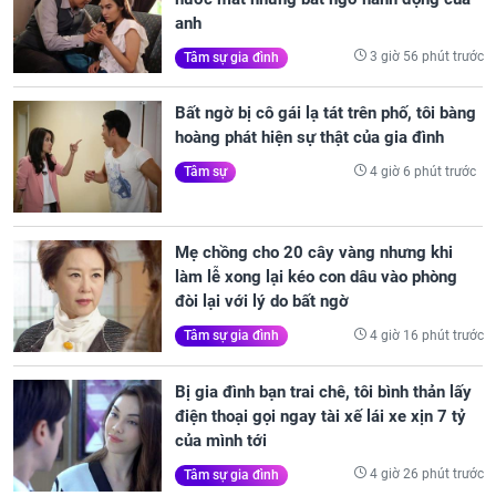
anh
3 giờ 56 phút trước
Tâm sự gia đình
Bất ngờ bị cô gái lạ tát trên phố, tôi bàng
hoàng phát hiện sự thật của gia đình
4 giờ 6 phút trước
Tâm sự
Mẹ chồng cho 20 cây vàng nhưng khi
làm lễ xong lại kéo con dâu vào phòng
đòi lại với lý do bất ngờ
4 giờ 16 phút trước
Tâm sự gia đình
Bị gia đình bạn trai chê, tôi bình thản lấy
điện thoại gọi ngay tài xế lái xe xịn 7 tỷ
của mình tới
4 giờ 26 phút trước
Tâm sự gia đình