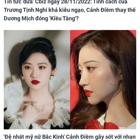
Tin tức 'dưa' Cbiz ngày 28/11/2022: Tính cách của
Trương Tịnh Nghi khá kiêu ngạo, Cảnh Điềm thay thế
Dương Mịch đóng 'Kiều Tàng'?
'Đệ nhất mỹ nữ Bắc Kinh' Cảnh Điềm gây sốt với nhan