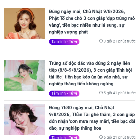
Đúng ngày mai, Chủ Nhật 9/8/2026,
Phật Tổ che chở 3 con giáp 'đạp trúng mỏ
vàng', tiền bạc nhiều như lá sung, sự
nghiệp vượng phát
3 giờ 21 phút trước
Tâm linh - Tử vi
Trúng số độc đắc vào đúng 2 ngày liên
tiếp (8/8-9/8/2026), 3 con giáp 'lĩnh hội
tài lộc', tiền bạc kéo ùn ùn vào nhà, sự
nghiệp thăng tiến không ngừng
5 giờ 41 phút trước
Tâm linh - Tử vi
Đúng 7h30 ngày mai, Chủ Nhật
9/8/2026, Thần Tài ghé thăm, 3 con giáp
đón nhận 'cơn mưa may mắn', tiền bạc dồi
dào, sự nghiệp thăng hoa
6 giờ 21 phút trước
Tâm linh - Tử vi