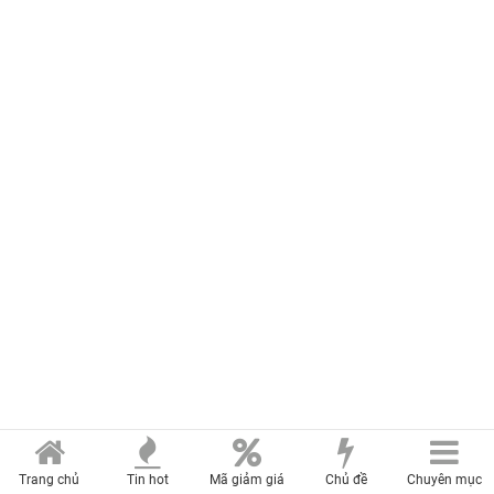
Trang chủ
Tin hot
Mã giảm giá
Chủ đề
Chuyên mục