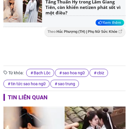
Tăng Thuấn Hy trong Lâm Giang
Tiên, còn khiến netizen phát sốt vì
một điều?
Xem thêm
Theo
Húc Phượng (TH) | Phụ Nữ Sức Khỏe
Từ khóa:
Bạch Lộc
sao hoa ngữ
cbiz
tin tức sao hoa ngữ
sao trung
TIN LIÊN QUAN