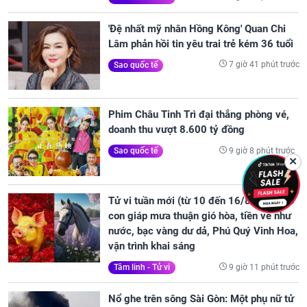
'Đệ nhất mỹ nhân Hồng Kông' Quan Chi
Lâm phản hồi tin yêu trai trẻ kém 36 tuổi
7 giờ 41 phút trước
Sao quốc tế
Phim Châu Tinh Trì đại thắng phòng vé,
doanh thu vượt 8.600 tỷ đồng
9 giờ 8 phút trước
Sao quốc tế
✕
Tử vi tuần mới (từ 10 đến 16/8/2026), 3
con giáp mưa thuận gió hòa, tiền về như
nước, bạc vàng dư dả, Phú Quý Vinh Hoa,
vận trình khai sáng
9 giờ 11 phút trước
Tâm linh - Tử vi
Nổ ghe trên sông Sài Gòn: Một phụ nữ tử