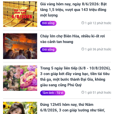
Giá vàng hôm nay, ngày 8/6/2026: Bật
tăng 1,5 triệu, vượt qua 143 triệu đồng
một lượng
1 giờ 12 phút trước
Đời sống
Cháy lớn chợ Biên Hòa, nhiều ki-ốt rơi
vào cảnh tan hoang
1 giờ 36 phút trước
Đời sống
Trong 5 ngày liên tiếp (6/8 - 10/8/2026),
3 con giáp két đầy vàng bạc, tiền tài tiêu
thả ga, một bước thành Đại Gia, không
giàu sang cũng Phú Quý
1 giờ 51 phút trước
Tâm linh - Tử vi
Đúng 12h45 hôm nay, thứ Năm
6/8/2026, 3 con giáp 'sướng như tiên',