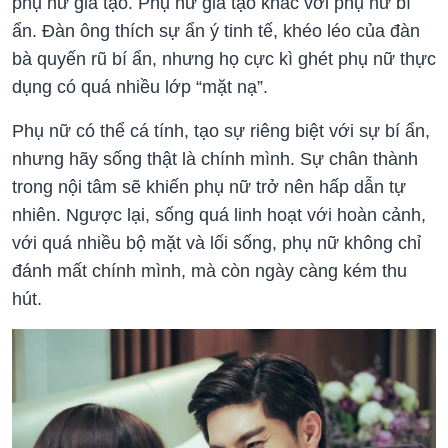
phụ nữ giả tạo. Phụ nữ giả tạo khác với phụ nữ bí
ẩn. Đàn ông thích sự ẩn ý tinh tế, khéo léo của đàn
bà quyến rũ bí ẩn, nhưng họ cực kì ghét phụ nữ thực
dụng có quá nhiều lớp “mặt nạ”.
Phụ nữ có thể cá tính, tạo sự riêng biệt với sự bí ẩn,
nhưng hãy sống thật là chính mình. Sự chân thành
trong nội tâm sẽ khiến phụ nữ trở nên hấp dẫn tự
nhiên. Ngược lại, sống quá linh hoạt với hoàn cảnh,
với quá nhiều bộ mặt và lối sống, phụ nữ không chỉ
đánh mất chính mình, mà còn ngày càng kém thu
hút.