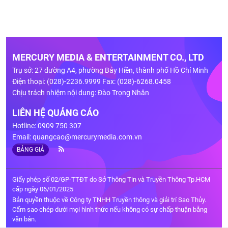
MERCURY MEDIA & ENTERTAINMENT CO., LTD
Trụ sở: 27 đường A4, phường Bảy Hiền, thành phố Hồ Chí Minh
Điện thoại: (028)-2236.9999 Fax: (028)-6268.0458
Chịu trách nhiệm nội dung: Đào Trọng Nhân
LIÊN HỆ QUẢNG CÁO
Hotline: 0909 750 307
Email:
quangcao@mercurymedia.com.vn
BẢNG GIÁ
Giấy phép số 02/GP-TTĐT do Sở Thông Tin và Truyền Thông Tp.HCM
cấp ngày 06/01/2025
Bản quyền thuộc về Công ty TNHH Truyền thông và giải trí Sao Thủy.
Cấm sao chép dưới mọi hình thức nếu không có sự chấp thuận bằng
văn bản.