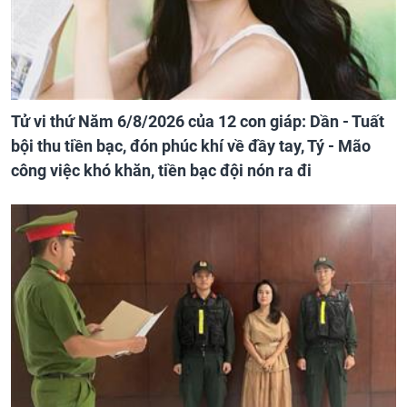
Tử vi thứ Năm 6/8/2026 của 12 con giáp: Dần - Tuất
bội thu tiền bạc, đón phúc khí về đầy tay, Tý - Mão
công việc khó khăn, tiền bạc đội nón ra đi