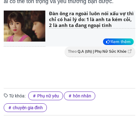
ai có thể tôn trọng và yêu thương bạn được.
Đàn ông ra ngoài luôn nói xấu vợ thì
chỉ có hai lý do: 1 là anh ta kém cỏi,
2 là anh ta đang ngoại tình
Xem thêm
Theo
Q.A (t/h) | Phụ Nữ Sức Khỏe
Từ khóa:
Phụ nữ yêu
hôn nhân
chuyện gia đình