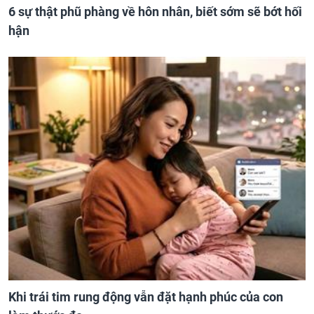
6 sự thật phũ phàng về hôn nhân, biết sớm sẽ bớt hối
hận
Khi trái tim rung động vẫn đặt hạnh phúc của con