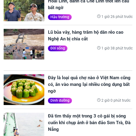
Hoài Linh, danh ca Chế Linh thốt lên câu
bất ngờ
1 giờ 26 phút trước
Hậu trường
Lũ bủa vây, hàng trăm hộ dân rẻo cao
Nghệ An bị chia cắt
1 giờ 38 phút trước
Đời sống
Đây là loại quả chợ nào ở Việt Nam cũng
có, ăn vào mang lại nhiều công dụng bất
ngờ
2 giờ 0 phút trước
Dinh dưỡng
Đã tìm thấy một trong 3 cô gái bị sóng
cuốn khi chụp ảnh ở bán đảo Sơn Trà, Đà
Nẵng