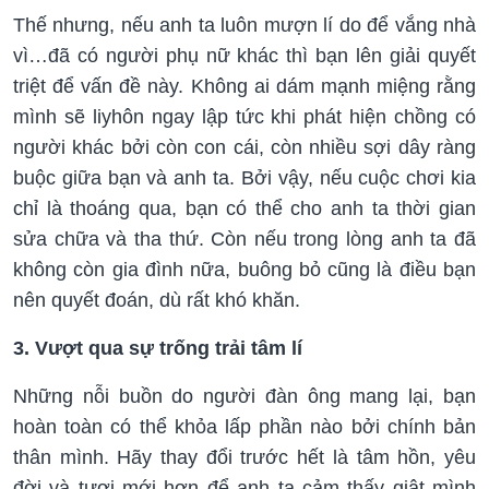
Thế nhưng, nếu anh ta luôn mượn lí do để vắng nhà
vì…đã có người phụ nữ khác thì bạn lên giải quyết
triệt để vấn đề này. Không ai dám mạnh miệng rằng
mình sẽ liyhôn ngay lập tức khi phát hiện chồng có
người khác bởi còn con cái, còn nhiều sợi dây ràng
buộc giữa bạn và anh ta. Bởi vậy, nếu cuộc chơi kia
chỉ là thoáng qua, bạn có thể cho anh ta thời gian
sửa chữa và tha thứ. Còn nếu trong lòng anh ta đã
không còn gia đình nữa, buông bỏ cũng là điều bạn
nên quyết đoán, dù rất khó khăn.
3. Vượt qua sự trống trải tâm lí
Những nỗi buồn do người đàn ông mang lại, bạn
hoàn toàn có thể khỏa lấp phần nào bởi chính bản
thân mình. Hãy thay đổi trước hết là tâm hồn, yêu
đời và tươi mới hơn để anh ta cảm thấy giật mình