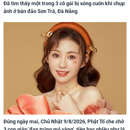
Đã tìm thấy một trong 3 cô gái bị sóng cuốn khi chụp
ảnh ở bán đảo Sơn Trà, Đà Nẵng
Đúng ngày mai, Chủ Nhật 9/8/2026, Phật Tổ che chở
3 con giáp 'đạp trúng mỏ vàng', tiền bạc nhiều như lá