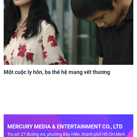
Một cuộc ly hôn, ba thế hệ mang vết thương
MERCURY MEDIA & ENTERTAINMENT CO., LTD
Trụ sở: 27 đường A4, phường Bảy Hiền, thành phố Hồ Chí Minh