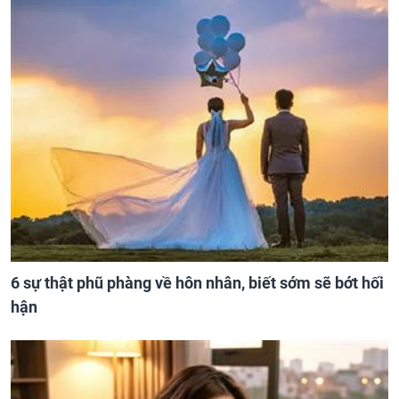
6 sự thật phũ phàng về hôn nhân, biết sớm sẽ bớt hối
hận