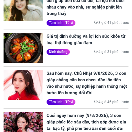
con giáp tiền của dư dôi, tài lộc nối đuôi
nhau chạy vào nhà, sự nghiệp phất lên
trông thấy
3 giờ 41 phút trước
Tâm linh - Tử vi
Giá trị dinh dưỡng và lợi ích sức khỏe từ
loại thịt đồng giàu đạm
4 giờ 31 phút trước
Dinh dưỡng
Sau hôm nay, Chủ Nhật 9/8/2026, 3 con
giáp chẳng cần bon chen, đắc lộc tiền
vào như nước, sự nghiệp hanh thông một
bước lên hương đổi đời
4 giờ 46 phút trước
Tâm linh - Tử vi
Cuối ngày hôm nay (9/8/2026), 3 con
giáp phúc lộc sâu dày, tích góp được gia
tài bạc tỷ, phủ phê tiêu xài đến cuối đời