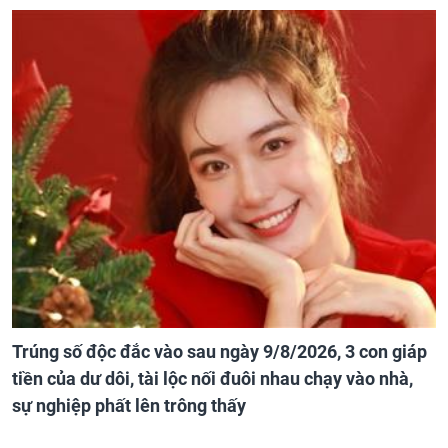
Trúng số độc đắc vào sau ngày 9/8/2026, 3 con giáp
tiền của dư dôi, tài lộc nối đuôi nhau chạy vào nhà,
sự nghiệp phất lên trông thấy