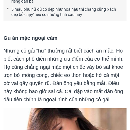
riêng đàn bà
5 mẫu phụ nữ dù có đẹp như hoa hậu thì chàng cũng 'xách
dép bỏ chạy' nếu có những tính xấu này
Gu ăn mặc ngoại cảm
Những cô gái “hư” thường rất biết cách ăn mặc. Họ
biết cách phô diễn những ưu điểm của cơ thể mình.
Họ cũng chẳng ngại mặc một chiếc váy bó sát khoe
trọn bờ mông cong, chiếc eo thon hoặc hở cả một
bờ vai gầy quyến rũ. Đàn ông yêu bằng mắt. Điều
này không bao giờ sai cả. Cái đập vào mắt đàn ông
đầu tiên chính là ngoại hình của những cô gái.