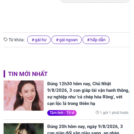
Từ khóa:
gái hư
gái ngoan
hấp dẫn
TIN MỚI NHẤT
Đúng 12h30 hôm nay, Chủ Nhật
9/8/2026, 3 con giáp tài vận hanh thông,
sự nghiệp như 'cá chép hóa Rồng', vét
cạn lộc lá trong thiên hạ
1 giờ 1 phút trước
Tâm linh - Tử vi
Đúng 20h hôm nay, ngày 9/8/2026, 3
con giáp đổi vận giàu sang, an nhàn