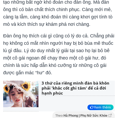
tạo những bất ngờ khó đoán cho đàn ông. Mà đàn
ông thì có bản chất thích chinh phục. Càng mới mẻ,
càng lạ lẫm, càng khó đoán thì càng khơi gợi tính tò
mò và kích thích sự khám phá nơi chàng.
Đàn ông họ thích cái gì cũng có lý do cả. Chẳng phải
họ không có mắt nhìn người hay bị bỏ bùa mê thuốc
lú gì đâu. Lý do duy nhất lý giải tại sao họ lại bỏ bê
một cô gái ngoan để chạy theo một cô gái hư, đó
chính là sức hấp dẫn khó cưỡng từ những cô gái
được gắn mác “hư” đó.
3 thứ của riêng mình đàn bà khôn
phải 'khắc cốt ghi tâm' để cả đời
hạnh phúc
Xem thêm
Theo
Hà Phong | Phụ Nữ Sức Khỏe