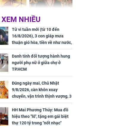
 hôm nay,
'Bách Hoa Sát' vừa kết
 XEM NHIỀU
/2026: Tăng
thúc, Mạnh Tử Nghĩa
44 triệu
đã vướng tranh luận
Tử vi tuần mới (từ 10 đến
ợng
16/8/2026), 3 con giáp mưa
thuận gió hòa, tiền về như nước,
bạc vàng dư dả, Phú Quý Vinh
Hoa, vận trình khai sáng
Danh tính đối tượng hành hung
người phụ nữ ở giữa chợ ở
TP.HCM
Đúng ngày mai, Chủ Nhật
ngày cuối
9/8/2026, càn khôn xoay
âm lịch, 3 con
chuyển, vận trình thịnh vượng, 3
ng phát Tài
con giáp nhận phúc khí nhà trời,
 Quý trăm bề,
tình tiền đỏ như son, vận may
h Phượng
HH Mai Phương Thúy: Mua đồ
hanh thông
m trọn cơ
hiệu theo "lô", tặng em gái biệt
sộ
thự 120 tỷ trong "nốt nhạc"