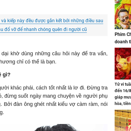
 và kiếp này đều được gắn kết bởi những điều sau
u đổ vỡ để nhanh chóng quên đi người cũ
Phim Ch
doanh t
dại khờ dùng những câu hỏi này để tra vấn,
hương chỉ có thể là bạn.
 gì?
Tử vi tu
ười khác phái, cách tốt nhất là lơ đi. Đừng tra
đến 16/8
ó, đừng suốt ngày mang chuyện về người phụ
giáp mưa
. Bởi đàn ông ghét nhất kiểu vợ càm ràm, nói
hòa, tiề
bạc vàng
g.
Quý Vinh
trình kh