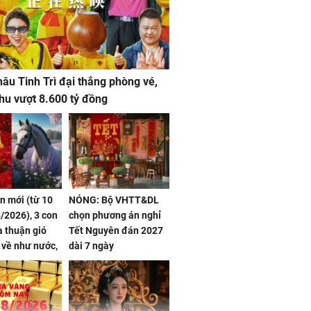
âu Tinh Trì đại thắng phòng vé,
hu vượt 8.600 tỷ đồng
ần mới (từ 10
NÓNG: Bộ VHTT&DL
/2026), 3 con
chọn phương án nghỉ
 thuận gió
Tết Nguyên đán 2027
n về như nước,
dài 7 ngày
 dư dả, Phú
 Hoa, vận
ai sáng