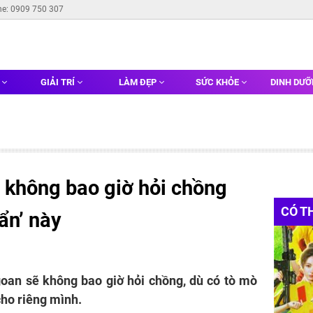
ne: 0909 750 307
G
GIẢI TRÍ
LÀM ĐẸP
SỨC KHỎE
DINH DƯ
 không bao giờ hỏi chồng
CÓ T
ẩn’ này
oan sẽ không bao giờ hỏi chồng, dù có tò mò
ho riêng mình.