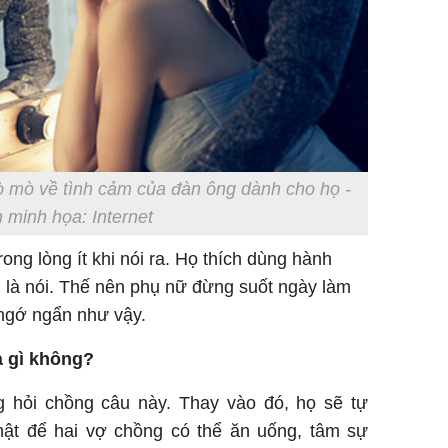
 mò về tình cảm của đàn ông dành cho họ -
 minh họa: Internet
ong lòng ít khi nói ra. Họ thích dùng hành
 là nói. Thế nên phụ nữ đừng suốt ngày làm
ngớ ngẩn như vậy.
à gì không?
 hỏi chồng câu này. Thay vào đó, họ sẽ tự
mật để hai vợ chồng có thể ăn uống, tâm sự