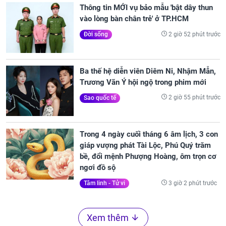
Thông tin MỚI vụ bảo mẫu 'bật dây thun
vào lòng bàn chân trẻ' ở TP.HCM
2 giờ 52 phút trước
Đời sống
Ba thế hệ diễn viên Diêm Ni, Nhậm Mẫn,
Trương Vãn Ý hội ngộ trong phim mới
2 giờ 55 phút trước
Sao quốc tế
Trong 4 ngày cuối tháng 6 âm lịch, 3 con
giáp vượng phát Tài Lộc, Phú Quý trăm
bề, đổi mệnh Phượng Hoàng, ôm trọn cơ
ngơi đồ sộ
3 giờ 2 phút trước
Tâm linh - Tử vi
Xem thêm