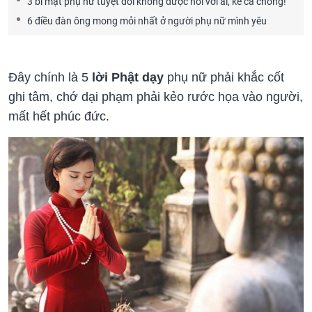
3 bí mật phụ nữ tuyệt đối không được nói với ai, kể cả chồng!
6 điều đàn ông mong mỏi nhất ở người phụ nữ mình yêu
Đây chính là 5
lời Phật dạy
phụ nữ phải khắc cốt
ghi tâm, chớ dại phạm phải kẻo rước họa vào người,
mất hết phúc đức.