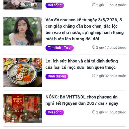
2 giờ 11 phút trước
Đời sống
Vận đỏ như son kể từ ngày 8/8/2026, 3
con giáp chẳng cần bon chen, đắc lộc
tiền vào như nước, sự nghiệp hanh thông
một bước lên hương đổi đời
2 giờ 17 phút trước
Tâm linh - Tử vi
Lợi ích sức khỏe và giá trị dinh dưỡng
của loại củ mọc dưới bùn quen thuộc
2 giờ 32 phút trước
Dinh dưỡng
NÓNG: Bộ VHTT&DL chọn phương án
nghỉ Tết Nguyên đán 2027 dài 7 ngày
2 giờ 41 phút trước
Đời sống