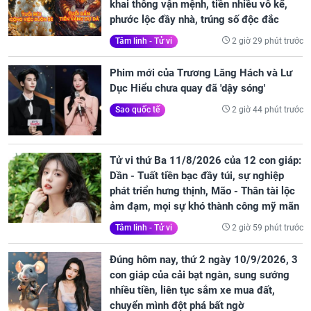
khai thông vận mệnh, tiền nhiều vô kể,
phước lộc đầy nhà, trúng số độc đắc
2 giờ 29 phút trước
Tâm linh - Tử vi
Phim mới của Trương Lăng Hách và Lư
Dục Hiểu chưa quay đã 'dậy sóng'
2 giờ 44 phút trước
Sao quốc tế
Tử vi thứ Ba 11/8/2026 của 12 con giáp:
Dần - Tuất tiền bạc đầy túi, sự nghiệp
phát triển hưng thịnh, Mão - Thân tài lộc
ảm đạm, mọi sự khó thành công mỹ mãn
2 giờ 59 phút trước
Tâm linh - Tử vi
Đúng hôm nay, thứ 2 ngày 10/9/2026, 3
con giáp của cải bạt ngàn, sung sướng
nhiều tiền, liên tục sắm xe mua đất,
chuyển mình đột phá bất ngờ