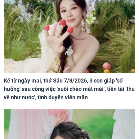
Kể từ ngày mai, thứ Sáu 7/8/2026, 3 con giáp 'số
hưởng' sau công việc 'xuôi chèo mát mái', tiền tài 'thu
về như nước', tình duyên viên mãn