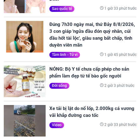
1 giờ 33 phút trước
Sao quốc tế
Đúng 7h30 ngày mai, thứ Bảy 8/8/2026,
3 con giáp 'ngửa đầu đón quý nhân, cúi
đầu hốt tài lộc', giàu sang bất chấp, tình
duyên viên mãn
1 giờ 45 phút trước
Tâm linh - Tử vi
NÓNG: Bộ Y tế chưa cấp phép cho sản
phẩm làm đẹp từ tế bào gốc người
2 giờ 3 phút trước
Đời sống
Xe tải bị lật do nổ lốp, 2.000kg cá vương
vãi khắp đường cao tốc
2 giờ 33 phút trước
Video