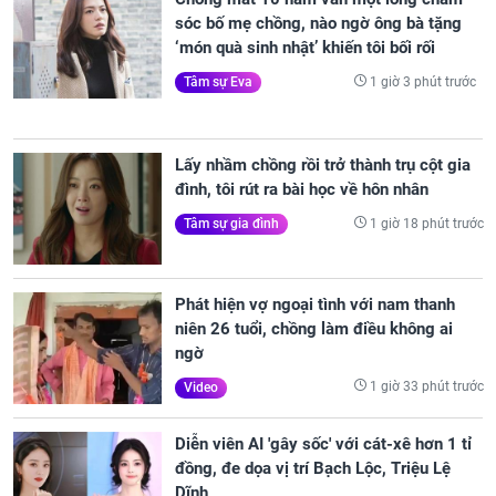
sóc bố mẹ chồng, nào ngờ ông bà tặng
‘món quà sinh nhật’ khiến tôi bối rối
1 giờ 3 phút trước
Tâm sự Eva
Lấy nhầm chồng rồi trở thành trụ cột gia
đình, tôi rút ra bài học về hôn nhân
1 giờ 18 phút trước
Tâm sự gia đình
Phát hiện vợ ngoại tình với nam thanh
niên 26 tuổi, chồng làm điều không ai
ngờ
1 giờ 33 phút trước
Video
Diễn viên AI 'gây sốc' với cát-xê hơn 1 tỉ
đồng, đe dọa vị trí Bạch Lộc, Triệu Lệ
Dĩnh