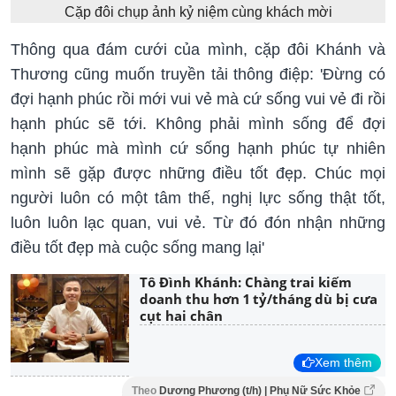
Cặp đôi chụp ảnh kỷ niệm cùng khách mời
Thông qua đám cưới của mình, cặp đôi Khánh và
Thương cũng muốn truyền tải thông điệp: 'Đừng có
đợi hạnh phúc rồi mới vui vẻ mà cứ sống vui vẻ đi rồi
hạnh phúc sẽ tới. Không phải mình sống để đợi
hạnh phúc mà mình cứ sống hạnh phúc tự nhiên
mình sẽ gặp được những điều tốt đẹp. Chúc mọi
người luôn có một tâm thế, nghị lực sống thật tốt,
luôn luôn lạc quan, vui vẻ. Từ đó đón nhận những
điều tốt đẹp mà cuộc sống mang lại'
Tô Đình Khánh: Chàng trai kiếm
doanh thu hơn 1 tỷ/tháng dù bị cưa
cụt hai chân
Xem thêm
Theo
Dương Phương (t/h) | Phụ Nữ Sức Khỏe