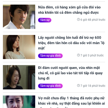
Nửa đêm, cô hàng xóm gõ cửa đòi vào
nhà khiến tôi cả đêm chẳng ngủ được
6 giờ 48 phút trước
Tâm sự
Lấy người chồng lớn tuổi để trừ nợ 600
triệu, đêm tân hôn cô dâu sốc với màn ‘lộ
mặt’
7 giờ 3 phút trước
Tâm sự gia đình
Đi đám cưới người quen, vừa nhìn mặt
chú rể, cô gái lao vào tát tới tấp rồi quay
lưng đi
7 giờ 18 phút trước
Tâm sự gia đình
Vợ mất chưa đầy 1 tháng đã rước phụ nữ
khác về nhà, sự thật đằng sau lại khiến ai