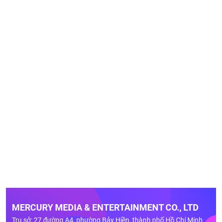
MERCURY MEDIA & ENTERTAINMENT CO., LTD
Trụ sở: 27 đường A4, phường Bảy Hiền, thành phố Hồ Chí Minh