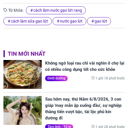
Từ khóa:
cách làm nước gạo lứt rang
cách làm sữa gạo lứt
nước gạo lứt
gạo lứt
TIN MỚI NHẤT
Không ngờ loại rau chỉ vài nghìn ở chợ lại
có nhiều công dụng tốt cho sức khỏe
1 giờ 18 phút trước
Dinh dưỡng
Sau hôm nay, thứ Năm 6/8/2026, 3 con
giáp 'may mắn ập xuống đầu', sự nghiệp
thăng tiến vượt bậc, tài lộc phủ kín
đường đi
1 giờ 28 phút trước
Tâm linh - Tử vi