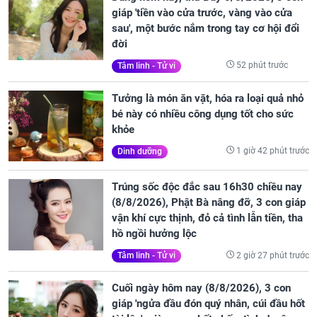
giáp 'tiền vào cửa trước, vàng vào cửa
sau', một bước nắm trong tay cơ hội đổi
đời
52 phút trước
Tâm linh - Tử vi
Tưởng là món ăn vặt, hóa ra loại quả nhỏ
bé này có nhiều công dụng tốt cho sức
khỏe
1 giờ 42 phút trước
Dinh dưỡng
Trúng sốc độc đắc sau 16h30 chiều nay
(8/8/2026), Phật Bà nâng đỡ, 3 con giáp
vận khí cực thịnh, đỏ cả tình lẫn tiền, tha
hồ ngồi hưởng lộc
2 giờ 27 phút trước
Tâm linh - Tử vi
Cuối ngày hôm nay (8/8/2026), 3 con
giáp 'ngửa đầu đón quý nhân, cúi đầu hốt