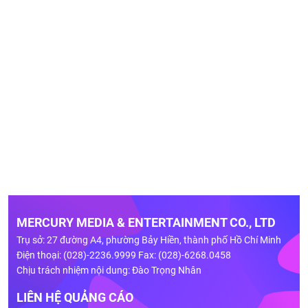
MERCURY MEDIA & ENTERTAINMENT CO., LTD
Trụ sở: 27 đường A4, phường Bảy Hiền, thành phố Hồ Chí Minh
Điện thoại: (028)-2236.9999 Fax: (028)-6268.0458
Chịu trách nhiệm nội dung: Đào Trọng Nhân
LIÊN HỆ QUẢNG CÁO