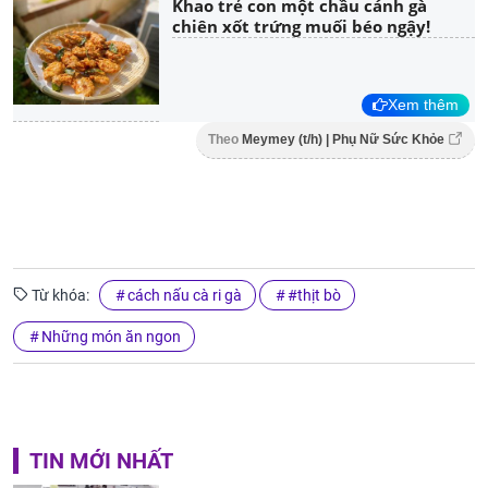
Khao trẻ con một chầu cánh gà
chiên xốt trứng muối béo ngậy!
Xem thêm
Theo
Meymey (t/h) | Phụ Nữ Sức Khỏe
Từ khóa:
cách nấu cà ri gà
#thịt bò
Những món ăn ngon
TIN MỚI NHẤT