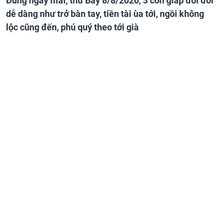
Đúng ngày mai, thứ Bảy 8/8/2026, 3 con giáp đổi đời
dễ dàng như trở bàn tay, tiền tài ùa tới, ngồi không
lộc cũng đến, phú quý theo tới già