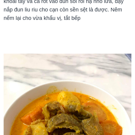
khoai tây và cà rốt vào đun sôi rồi hạ nhỏ lửa, đậy
nắp đun liu riu cho cạn còn sền sệt là được. Nêm
nếm lại cho vừa khẩu vị, tắt bếp