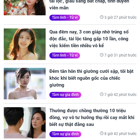
tài lộc', giàu sang bất chấp, tình duyên
viên mãn
3 giờ 27 phút trước
Tâm linh - Tử vi
Qua đêm nay, 3 con giáp nhờ trúng số
độc đắc, tài lộc tăng gấp 10 lần, công
việc kiếm tiền nhiều vô kể
7 giờ 31 phút trước
Tâm linh - Tử vi
Đêm tân hôn thì giường cưới sập, tôi bật
khóc khi biết nguồn gốc của chiếc
giường
7 giờ 42 phút trước
Tâm sự gia đình
Thường được chồng thường 10 triệu
đồng, vợ vô tư hưởng thụ rồi cay mắt khi
biết sự thật đằng sau
8 giờ 42 phút trước
Tâm sự gia đình