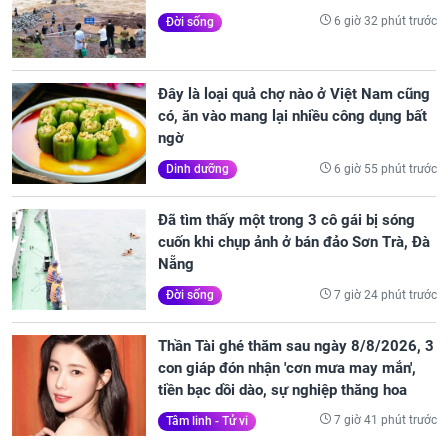
6 giờ 32 phút trước
Đời sống
Đây là loại quả chợ nào ở Việt Nam cũng
có, ăn vào mang lại nhiều công dụng bất
ngờ
6 giờ 55 phút trước
Dinh dưỡng
Đã tìm thấy một trong 3 cô gái bị sóng
cuốn khi chụp ảnh ở bán đảo Sơn Trà, Đà
Nẵng
7 giờ 24 phút trước
Đời sống
Thần Tài ghé thăm sau ngày 8/8/2026, 3
con giáp đón nhận 'cơn mưa may mắn',
tiền bạc dồi dào, sự nghiệp thăng hoa
7 giờ 41 phút trước
Tâm linh - Tử vi