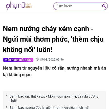
Nem nướng cháy xém cạnh -
Ngửi mùi thơm phức, 'thèm chịu
không nổi' luôn!
15/03/2022 09:46
Món ngon mỗi ngày
Nem làm từ nguyên liệu có sẵn, nướng nhanh mà ăn
lại không ngán
Bánh bao kẹp thịt xá xíu - Món ngon gọn nhẹ, đầy đủ dưỡng
chất!
Bánh bao nướng độc lạ, giòn thơm - Ăn siêu thích mê!