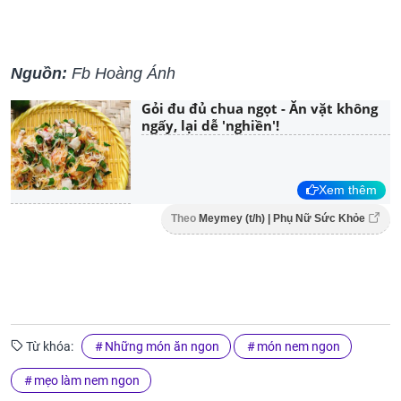
Nguồn:
Fb Hoàng Ánh
Gỏi đu đủ chua ngọt - Ăn vặt không
ngấy, lại dễ 'nghiền'!
Xem thêm
Theo
Meymey (t/h) | Phụ Nữ Sức Khỏe
Từ khóa:
Những món ăn ngon
món nem ngon
mẹo làm nem ngon