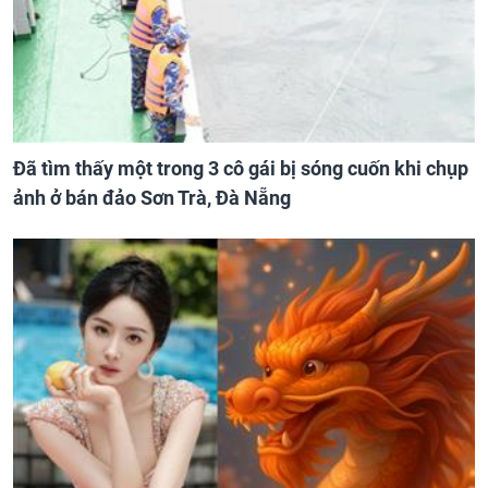
Đã tìm thấy một trong 3 cô gái bị sóng cuốn khi chụp
ảnh ở bán đảo Sơn Trà, Đà Nẵng