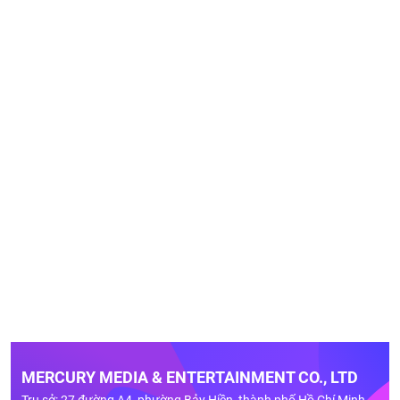
MERCURY MEDIA & ENTERTAINMENT CO., LTD
Trụ sở: 27 đường A4, phường Bảy Hiền, thành phố Hồ Chí Minh