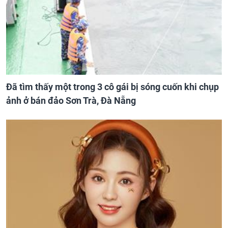
Đã tìm thấy một trong 3 cô gái bị sóng cuốn khi chụp
ảnh ở bán đảo Sơn Trà, Đà Nẵng