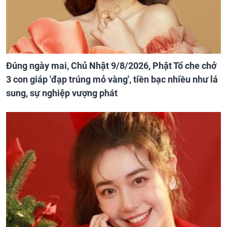
Đúng ngày mai, Chủ Nhật 9/8/2026, Phật Tổ che chở
3 con giáp 'đạp trúng mỏ vàng', tiền bạc nhiều như lá
sung, sự nghiệp vượng phát