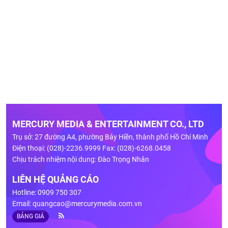
MERCURY MEDIA & ENTERTAINMENT CO., LTD
Trụ sở: 27 đường A4, phường Bảy Hiền, thành phố Hồ Chí Minh
Điện thoại: (028)-2236.9999 Fax: (028)-6268.0458
Chịu trách nhiệm nội dung: Đào Trọng Nhân
LIÊN HỆ QUẢNG CÁO
Hotline: 0909 750 307
Email:
quangcao@mercurymedia.com.vn
BẢNG GIÁ