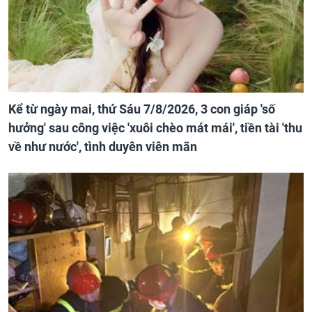
Kể từ ngày mai, thứ Sáu 7/8/2026, 3 con giáp 'số
hưởng' sau công việc 'xuôi chèo mát mái', tiền tài 'thu
về như nước', tình duyên viên mãn