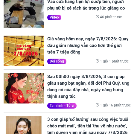
Vào cửa hàng tiện lợi cướp tiền, người
phụ nữ bị xé rách áo trong lúc giằng co
46 phút trước
Video
Giá vàng hôm nay, ngày 7/8/2026: Quay
đầu giảm nhưng vẫn cao hơn thế giới
trên 7 triệu đồng
1 giờ 1 phút trước
Đời sống
Sau 00h00 ngày 8/8/2026, 3 con giáp
giàu sang bạt ngàn, đổi đời Phú Quý, ung
dung có của đầy nhà, ngày càng hưng
thịnh sung túc
1 giờ 16 phút trước
Tâm linh - Tử vi
3 con giáp 'số hưởng' sau công việc 'xuôi
chèo mát mái', tiền tài 'thu về như nước',
tình duyên viên mãn sau ngày 7/8/2026