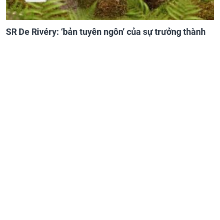
SR De Rivéry: ‘bản tuyên ngôn’ của sự trưởng thành