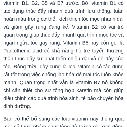
vitamin B1, B2, B5 và B7 trước. Bởi vitamin B1 có
tác dụng thúc đẩy nhanh quá trình lưu thông, tuần
hoàn máu trong cơ thể, kích thích tóc mọc nhanh dài
và giảm gãy rụng đáng kể. Vitamin B2 có vai trò
quan trọng giúp thúc đẩy nhanh quá trình mọc tóc và
ngăn ngừa tóc gãy rụng. Vitamin B5 hay còn gọi là
Pantothenic acid có khả năng hỗ trợ tuyến thượng
thận thúc đẩy sự phát triển chiều dài và độ dày của
tóc. Đồng thời, đây cũng là loại vitamin có tác dụng
rất tốt trong việc chống lão hóa để mái tóc luôn khỏe
mạnh. Quan trọng nhất vẫn là vitamin B7 nó không
chỉ cần thiết cho sự tổng hợp karetin mà còn giúp
điều chỉnh các quá trình hóa sinh, tế bào chuyển hóa
dinh dưỡng
.
Bạn có thể bổ sung các loại vitamin này thông qua
một số thực phẩm như: lòng đỏ trứng gà, gan động