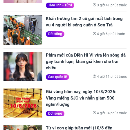
3 giờ 41 phút trước
Tâm linh - Tử vi
Khẩn trương tìm 2 cô gái mất tích trong
vụ 4 người bị sóng cuốn ở Sơn Trà
4 giờ 6 phút trước
Đời sống
Phim mới của Điền Hi Vi vừa lên sóng đã
gây tranh luận, khán giả khen chê trái
chiều
4 giờ 11 phút trước
Sao quốc tế
Giá vàng hôm nay, ngày 10/8/2026:
Vàng miếng SJC và nhẫn giảm 500
nghìn/lượng
4 giờ 34 phút trước
Đời sống
Tử vi con giáp tuần mới (10/8 đến