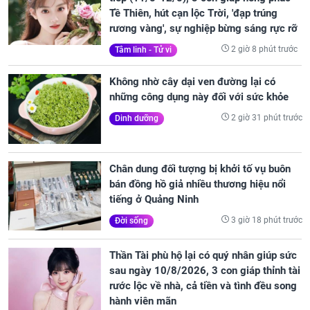
Tề Thiên, hút cạn lộc Trời, 'đạp trúng
rương vàng', sự nghiệp bừng sáng rực rỡ
2 giờ 8 phút trước
Tâm linh - Tử vi
Không nhờ cây dại ven đường lại có
những công dụng này đối với sức khỏe
2 giờ 31 phút trước
Dinh dưỡng
Chân dung đối tượng bị khởi tố vụ buôn
bán đồng hồ giả nhiều thương hiệu nổi
tiếng ở Quảng Ninh
3 giờ 18 phút trước
Đời sống
Thần Tài phù hộ lại có quý nhân giúp sức
sau ngày 10/8/2026, 3 con giáp thỉnh tài
rước lộc về nhà, cả tiền và tình đều song
hành viên mãn