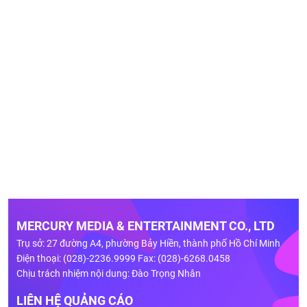
MERCURY MEDIA & ENTERTAINMENT CO., LTD
Trụ sở: 27 đường A4, phường Bảy Hiền, thành phố Hồ Chí Minh
Điện thoại: (028)-2236.9999 Fax: (028)-6268.0458
Chịu trách nhiệm nội dung: Đào Trọng Nhân
LIÊN HỆ QUẢNG CÁO