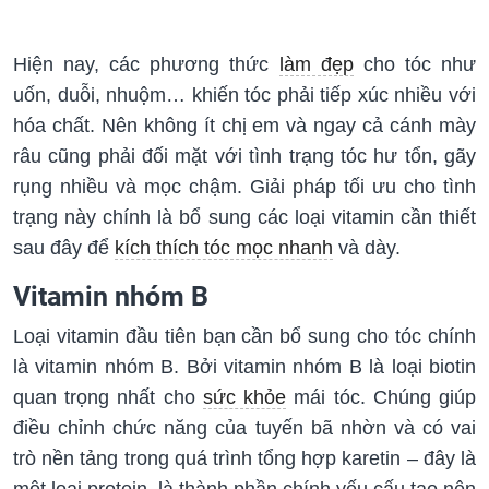
Hiện nay, các phương thức
làm đẹp
cho tóc như
uốn, duỗi, nhuộm… khiến tóc phải tiếp xúc nhiều với
hóa chất. Nên không ít chị em và ngay cả cánh mày
râu cũng phải đối mặt với tình trạng tóc hư tổn, gãy
rụng nhiều và mọc chậm. Giải pháp tối ưu cho tình
trạng này chính là bổ sung các loại vitamin cần thiết
sau đây để
kích thích tóc mọc nhanh
và dày.
Vitamin nhóm B
Loại vitamin đầu tiên bạn cần bổ sung cho tóc chính
là vitamin nhóm B. Bởi vitamin nhóm B là loại biotin
quan trọng nhất cho
sức khỏe
mái tóc. Chúng giúp
điều chỉnh chức năng của tuyến bã nhờn và có vai
trò nền tảng trong quá trình tổng hợp karetin – đây là
một loại protein, là thành phần chính yếu cấu tạo nên