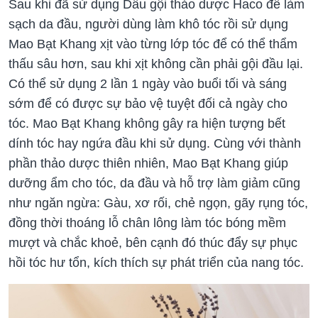
Sau khi đã sử dụng Dầu gội thảo dược Haco để làm
sạch da đầu, người dùng làm khô tóc rồi sử dụng
Mao Bạt Khang xịt vào từng lớp tóc để có thể thẩm
thấu sâu hơn, sau khi xịt không cần phải gội đầu lại.
Có thể sử dụng 2 lần 1 ngày vào buổi tối và sáng
sớm để có được sự bảo vệ tuyệt đối cả ngày cho
tóc. Mao Bạt Khang không gây ra hiện tượng bết
dính tóc hay ngứa đầu khi sử dụng. Cùng với thành
phần thảo dược thiên nhiên, Mao Bạt Khang giúp
dưỡng ẩm cho tóc, da đầu và hỗ trợ làm giảm cũng
như ngăn ngừa: Gàu, xơ rối, chẻ ngọn, gãy rụng tóc,
đồng thời thoáng lỗ chân lông làm tóc bóng mềm
mượt và chắc khoẻ, bên cạnh đó thúc đẩy sự phục
hồi tóc hư tổn, kích thích sự phát triển của nang tóc.