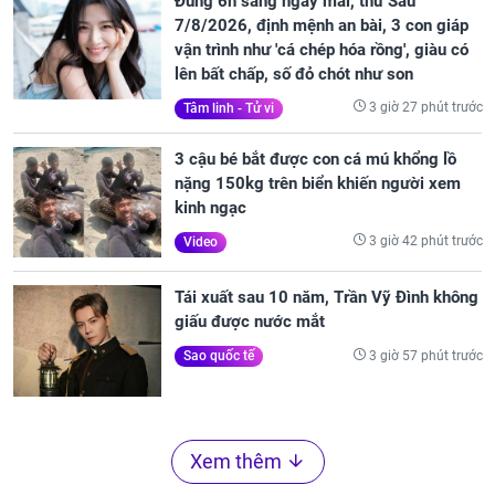
Đúng 6h sáng ngày mai, thứ Sáu
7/8/2026, định mệnh an bài, 3 con giáp
vận trình như 'cá chép hóa rồng', giàu có
lên bất chấp, số đỏ chót như son
3 giờ 27 phút trước
Tâm linh - Tử vi
3 cậu bé bắt được con cá mú khổng lồ
nặng 150kg trên biển khiến người xem
kinh ngạc
3 giờ 42 phút trước
Video
Tái xuất sau 10 năm, Trần Vỹ Đình không
giấu được nước mắt
3 giờ 57 phút trước
Sao quốc tế
Xem thêm