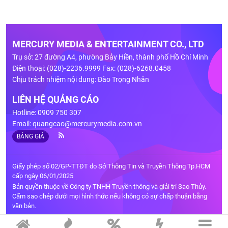
MERCURY MEDIA & ENTERTAINMENT CO., LTD
Trụ sở: 27 đường A4, phường Bảy Hiền, thành phố Hồ Chí Minh
Điện thoại: (028)-2236.9999 Fax: (028)-6268.0458
Chịu trách nhiệm nội dung: Đào Trọng Nhân
LIÊN HỆ QUẢNG CÁO
Hotline: 0909 750 307
Email:
quangcao@mercurymedia.com.vn
BẢNG GIÁ
Giấy phép số 02/GP-TTĐT do Sở Thông Tin và Truyền Thông Tp.HCM
cấp ngày 06/01/2025
Bản quyền thuộc về Công ty TNHH Truyền thông và giải trí Sao Thủy.
Cấm sao chép dưới mọi hình thức nếu không có sự chấp thuận bằng
văn bản.