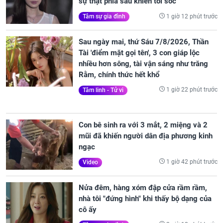
sự thật phía sau khiến tôi sốc
1 giờ 12 phút trước
Tâm sự gia đình
Sau ngày mai, thứ Sáu 7/8/2026, Thần
Tài 'điểm mặt gọi tên', 3 con giáp lộc
nhiều hơn sông, tài vận sáng như trăng
Rằm, chính thức hết khổ
1 giờ 22 phút trước
Tâm linh - Tử vi
Con bê sinh ra với 3 mắt, 2 miệng và 2
mũi đã khiến người dân địa phương kinh
ngạc
1 giờ 42 phút trước
Video
Nửa đêm, hàng xóm đập cửa rầm rầm,
nhà tôi "đứng hình" khi thấy bộ dạng của
cô ấy