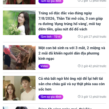
2 giờ 12 phút trước
Tâm sự gia đình
Trúng số độc đắc vào đúng ngày
7/8/2026, Thần Tài mở cửa, 3 con giáp
ra đường 'đụng trúng hố vàng', mỏi tay
đếm tiền, giàu nứt đố đổ vách
2 giờ 27 phút trước
Tâm linh - Tử vi
Một con bê sinh ra với 3 mắt, 2 miệng và
2 mũi đã khiến người dân địa phương
kinh ngạc
2 giờ 42 phút trước
Video
Cả nhà bất ngờ khi ông nội để lại hết tài
sản cho cháu gái và sự thật phía sau còn
sốc hơn
3 giờ 12 phút trước
Tâm sự gia đình