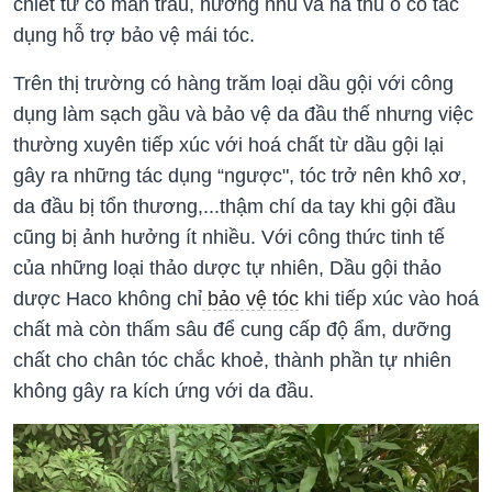
chiết từ cỏ mần trầu, hương nhu và hà thủ ô có tác
dụng hỗ trợ bảo vệ mái tóc.
Trên thị trường có hàng trăm loại dầu gội với công
dụng làm sạch gầu và bảo vệ da đầu thế nhưng việc
thường xuyên tiếp xúc với hoá chất từ dầu gội lại
gây ra những tác dụng “ngược", tóc trở nên khô xơ,
da đầu bị tổn thương,...thậm chí da tay khi gội đầu
cũng bị ảnh hưởng ít nhiều. Với công thức tinh tế
của những loại thảo dược tự nhiên, Dầu gội thảo
dược Haco không chỉ
bảo vệ tóc
khi tiếp xúc vào hoá
chất mà còn thấm sâu để cung cấp độ ẩm, dưỡng
chất cho chân tóc chắc khoẻ, thành phần tự nhiên
không gây ra kích ứng với da đầu.