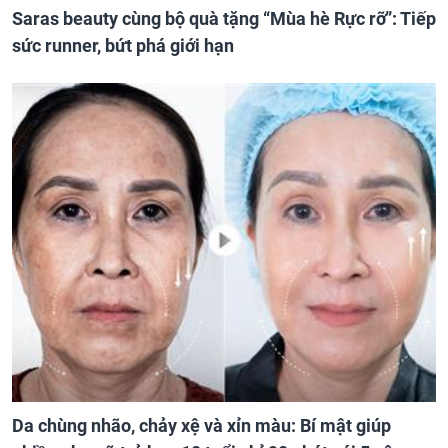
Saras beauty cùng bộ quà tặng “Mùa hè Rực rỡ”: Tiếp
sức runner, bứt phá giới hạn
Da chùng nhão, chảy xệ và xỉn màu: Bí mật giúp