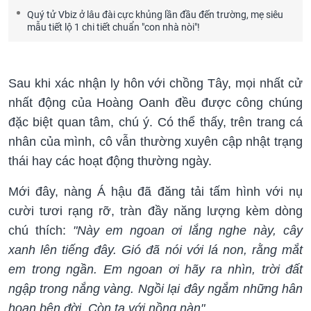
Quý tử Vbiz ở lâu đài cực khủng lần đầu đến trường, mẹ siêu
mẫu tiết lộ 1 chi tiết chuẩn "con nhà nòi"!
Sau khi xác nhận ly hôn với chồng Tây, mọi nhất cử
nhất động của Hoàng Oanh đều được công chúng
đặc biệt quan tâm, chú ý. Có thể thấy, trên trang cá
nhân của mình, cô vẫn thường xuyên cập nhật trạng
thái hay các hoạt động thường ngày.
Mới đây, nàng Á hậu đã đăng tải tấm hình với nụ
cười tươi rạng rỡ, tràn đầy năng lượng kèm dòng
chú thích:
"Này em ngoan ơi lắng nghe này, cây
xanh lên tiếng đây. Gió đã nói với lá non, rằng mắt
em trong ngần. Em ngoan ơi hãy ra nhìn, trời đất
ngập trong nắng vàng. Ngồi lại đây ngắm những hân
hoan bên đời. Còn ta với nồng nàn".