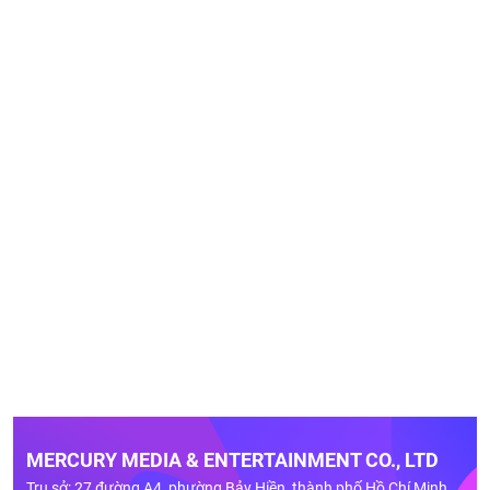
MERCURY MEDIA & ENTERTAINMENT CO., LTD
Trụ sở: 27 đường A4, phường Bảy Hiền, thành phố Hồ Chí Minh