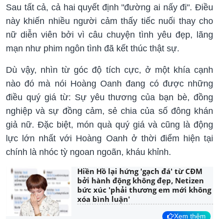
Sau tất cả, cả hai quyết định "đường ai nấy đi". Điều
này khiến nhiều người cảm thấy tiếc nuối thay cho
nữ diễn viên bởi vì câu chuyện tình yêu đẹp, lãng
mạn như phim ngôn tình đã kết thúc thật sự.
Dù vậy, nhìn từ góc độ tích cực, ở một khía cạnh
nào đó mà nói Hoàng Oanh đang có được những
điều quý giá từ: Sự yêu thương của bạn bè, đồng
nghiệp và sự đồng cảm, sẻ chia của số đông khán
giả nữ. Đặc biệt, món quà quý giá và cũng là động
lực lớn nhất với Hoàng Oanh ở thời điểm hiện tại
chính là nhóc tỳ ngoan ngoãn, kháu khỉnh.
Hiền Hồ lại hứng 'gạch đá' từ CĐM
bởi hành động không đẹp, Netizen
bức xúc 'phải thương em mới không
xóa bình luận'
Xem thêm