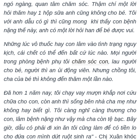
ngó ngàng, quan tâm chăm sóc. Thậm chí một lời
hỏi thăm hay 1 hộp sữa anh cũng không cho bé. Tôi
với anh dẫu có gì thì cũng mong khi thấy con bệnh
nặng thế này, anh có một lời hỏi han để bé được vui.
Những lúc vô thuốc hay con lâm vào tình trạng nguy
kịch, cái chết có thể đến bất cứ lúc nào. Mọi người
trong phòng bệnh phụ tôi
chăm sóc con
, lau người
cho bé, người thì an ủi động viên. Nhưng chồng tôi,
cha của bé thì không đến thăm một lần nào.
Đã hơn 1 năm nay, tôi chạy vay mượn khắp nơi cứu
chữa cho con, còn anh thì sống bên nhà cha mẹ như
không hay biết gì. Tôi càng nghĩ càng thương cho
con, lâm bệnh nặng như vậy mà cha còn tệ bạc. Bây
giờ, dẫu có phải đi xin ăn tôi cũng làm để có tiền lo
cho đứa con mình dứt ruột sinh ra"
- Chị Xuân khóc