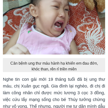
Căn bệnh ung thư máu hành hạ khiến em đau đớn,
khóc than, rên rỉ triền miên
Nghe tin con gái mới 19 tháng tuổi đã bị ung thư
máu, chị Xuân gục ngã. Gia đình lại nghèo, đi chị đi
làm công nhân chỉ được mức lương 3 cọc 3 đồng,
việc cứu lấy mạng sống cho bé Thúy tưởng chừng
như vô vọng. Thế nhưng, người mẹ tự dặn mình dẫu