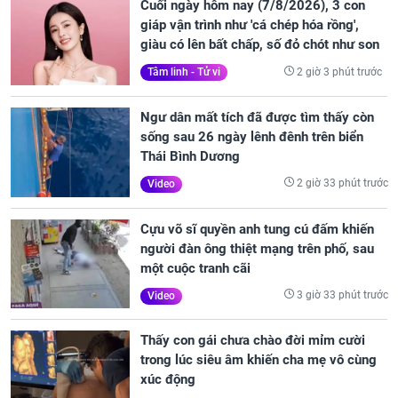
Cuối ngày hôm nay (7/8/2026), 3 con
giáp vận trình như 'cá chép hóa rồng',
giàu có lên bất chấp, số đỏ chót như son
2 giờ 3 phút trước
Tâm linh - Tử vi
Ngư dân mất tích đã được tìm thấy còn
sống sau 26 ngày lênh đênh trên biển
Thái Bình Dương
2 giờ 33 phút trước
Video
Cựu võ sĩ quyền anh tung cú đấm khiến
người đàn ông thiệt mạng trên phố, sau
một cuộc tranh cãi
3 giờ 33 phút trước
Video
Thấy con gái chưa chào đời mỉm cười
trong lúc siêu âm khiến cha mẹ vô cùng
xúc động