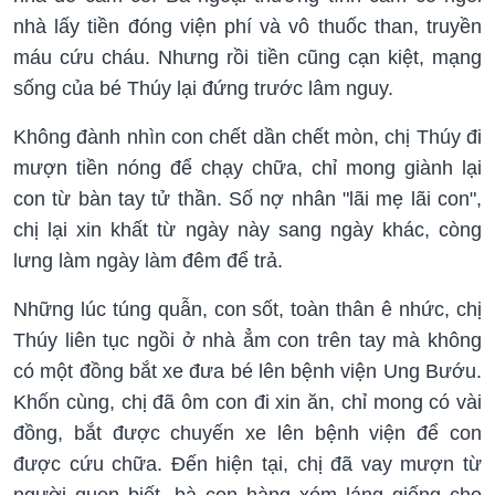
nhà lấy tiền đóng viện phí và vô thuốc than, truyền
máu cứu cháu. Nhưng rồi tiền cũng cạn kiệt, mạng
sống của bé Thúy lại đứng trước lâm nguy.
Không đành nhìn con chết dần chết mòn, chị Thúy đi
mượn tiền nóng để chạy chữa, chỉ mong giành lại
con từ bàn tay tử thần. Số nợ nhân "lãi mẹ lãi con",
chị lại xin khất từ ngày này sang ngày khác, còng
lưng làm ngày làm đêm để trả.
Những lúc túng quẫn, con sốt, toàn thân ê nhức, chị
Thúy liên tục ngồi ở nhà ẳm con trên tay mà không
có một đồng bắt xe đưa bé lên bệnh viện Ung Bướu.
Khốn cùng, chị đã ôm con đi xin ăn, chỉ mong có vài
đồng, bắt được chuyến xe lên bệnh viện để con
được cứu chữa. Đến hiện tại, chị đã vay mượn từ
người quen biết, bà con hàng xóm láng giếng cho