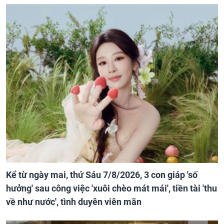
Kể từ ngày mai, thứ Sáu 7/8/2026, 3 con giáp 'số
hưởng' sau công việc 'xuôi chèo mát mái', tiền tài 'thu
về như nước', tình duyên viên mãn