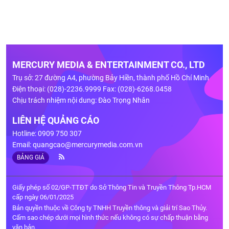
MERCURY MEDIA & ENTERTAINMENT CO., LTD
Trụ sở: 27 đường A4, phường Bảy Hiền, thành phố Hồ Chí Minh
Điện thoại: (028)-2236.9999 Fax: (028)-6268.0458
Chịu trách nhiệm nội dung: Đào Trọng Nhân
LIÊN HỆ QUẢNG CÁO
Hotline: 0909 750 307
Email:
quangcao@mercurymedia.com.vn
BẢNG GIÁ
Giấy phép số 02/GP-TTĐT do Sở Thông Tin và Truyền Thông Tp.HCM
cấp ngày 06/01/2025
Bản quyền thuộc về Công ty TNHH Truyền thông và giải trí Sao Thủy.
Cấm sao chép dưới mọi hình thức nếu không có sự chấp thuận bằng
văn bản.