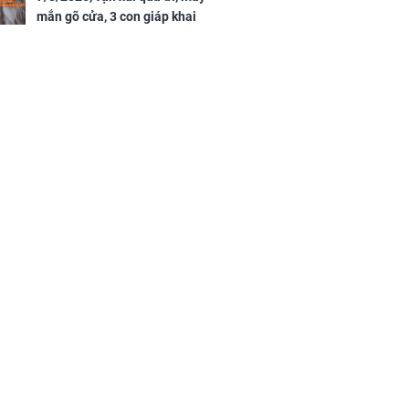
mắn gõ cửa, 3 con giáp khai
thông vận mệnh, tiền nhiều vô
kể, phước lộc đầy nhà, trúng số
độc đắc