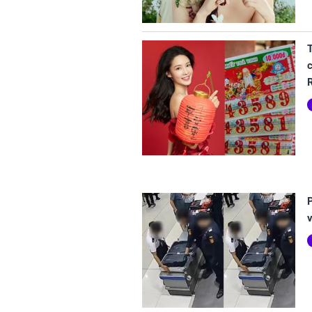
c
P
v