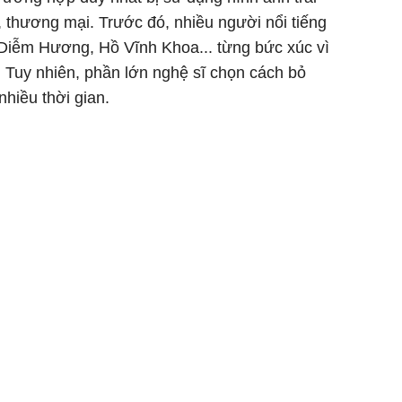
 thương mại. Trước đó, nhiều người nổi tiếng
Diễm Hương, Hồ Vĩnh Khoa... từng bức xúc vì
. Tuy nhiên, phần lớn nghệ sĩ chọn cách bỏ
Chân du
 nhiều thời gian.
viên Hoa
ứng ngượ
nghèo