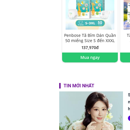
Penbose Tã Bỉm Dán Quần
T
50 miếng Size S đến XXXL
137,970đ
Mua ngay
TIN MỚI NHẤT
S
n
h