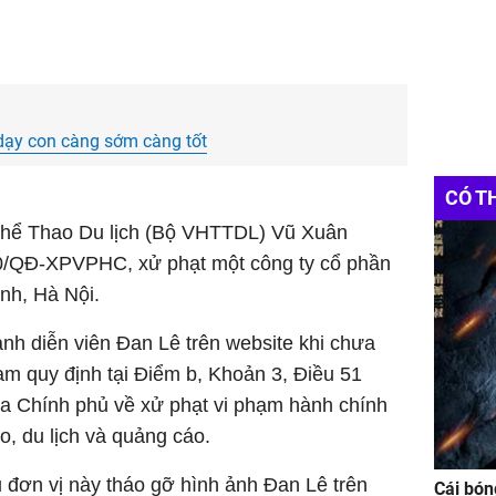
 dạy con càng sớm càng tốt
CÓ T
Thể Thao Du lịch (Bộ VHTTDL) Vũ Xuân
60/QĐ-XPVPHC, xử phạt một công ty cổ phần
nh, Hà Nội.
nh diễn viên Đan Lê trên website khi chưa
ạm quy định tại Điểm b, Khoản 3, Điều 51
a Chính phủ về xử phạt vi phạm hành chính
ao, du lịch và quảng cáo.
đơn vị này tháo gỡ hình ảnh Đan Lê trên
Cái bón