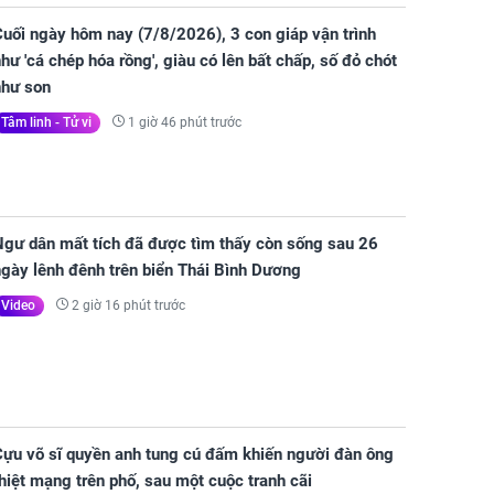
uối ngày hôm nay (7/8/2026), 3 con giáp vận trình
hư 'cá chép hóa rồng', giàu có lên bất chấp, số đỏ chót
như son
1 giờ 46 phút trước
Tâm linh - Tử vi
Ngư dân mất tích đã được tìm thấy còn sống sau 26
gày lênh đênh trên biển Thái Bình Dương
2 giờ 16 phút trước
Video
Cựu võ sĩ quyền anh tung cú đấm khiến người đàn ông
hiệt mạng trên phố, sau một cuộc tranh cãi