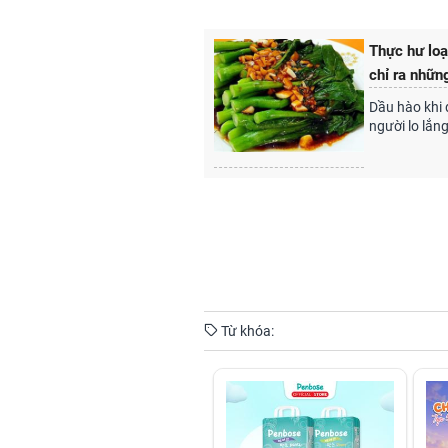
Thực hư loạ
chỉ ra nhữn
Dầu hào khi 
người lo lắn
Từ khóa: