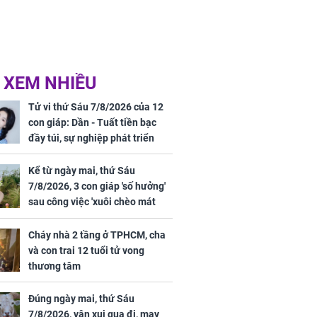
 XEM NHIỀU
Tử vi thứ Sáu 7/8/2026 của 12
con giáp: Dần - Tuất tiền bạc
đầy túi, sự nghiệp phát triển
hưng thịnh, Mão - Thân tài lộc
ảm đạm, mọi sự khó thành công
Kể từ ngày mai, thứ Sáu
mỹ mãn
7/8/2026, 3 con giáp 'số hưởng'
sau công việc 'xuôi chèo mát
mái', tiền tài 'thu về như nước',
tình duyên viên mãn
Cháy nhà 2 tầng ở TPHCM, cha
và con trai 12 tuổi tử vong
thương tâm
Đúng ngày mai, thứ Sáu
7/8/2026, vận xui qua đi, may