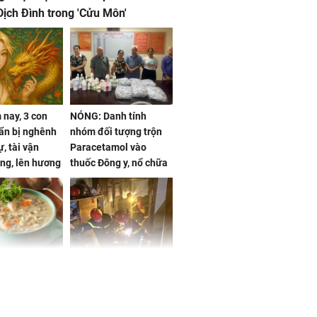
ịch Đình trong 'Cửu Môn'
nay, 3 con
NÓNG: Danh tính
ẩn bị nghênh
nhóm đối tượng trộn
, tài vận
Paracetamol vào
ng, lên hương
thuốc Đông y, nổ chữa
g hóa Phượng,
bách bệnh
 may mắn về
ức khỏe và
Cháy nhà 2 tầng ở
 dụng đúng
TPHCM, cha và con
 hạt bình dân
trai 12 tuổi tử vong
thương tâm