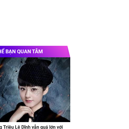
HỂ BẠN QUAN TÂM
g Triệu Lệ Dĩnh vẫn quá lớn với