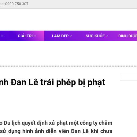
ine: 0909 750 307
G
GIẢI TRÍ
LÀM ĐẸP
SỨC KHỎE
DINH DƯ
nh Đan Lê trái phép bị phạt
 Du lịch quyết định xử phạt một công ty chăm
 sử dụng hình ảnh diễn viên Đan Lê khi chưa