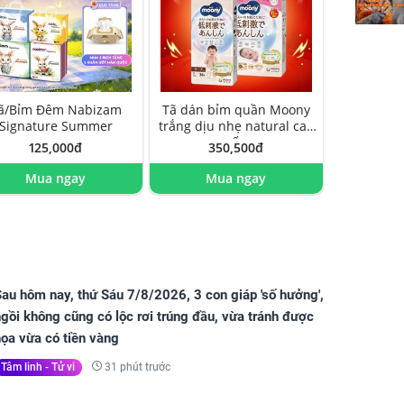
ã/Bỉm Đêm Nabizam
Tã dán bỉm quần Moony
Signature Summer
trắng dịu nhẹ natural cao
cấp
125,000đ
350,500đ
Mua ngay
Mua ngay
au hôm nay, thứ Sáu 7/8/2026, 3 con giáp 'số hưởng',
gồi không cũng có lộc rơi trúng đầu, vừa tránh được
ọa vừa có tiền vàng
31 phút trước
Tâm linh - Tử vi