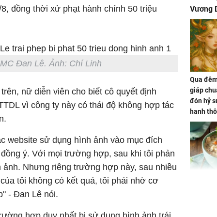
8, đồng thời xử phạt hành chính 50 triệu
Vương D
 MC Đan Lê. Ảnh: Chí Linh
Qua đêm 
giáp chu
 trên, nữ diễn viên cho biết cô quyết định
đón hỷ sự
TTDL vì công ty này có thái độ không hợp tác
hanh thô
n.
hóa Rồn
gom hết
các website sử dụng hình ảnh vào mục đích
nhà
ồng ý. Với mọi trường hợp, sau khi tôi phản
nh ảnh. Nhưng riêng trường hợp này, sau nhiều
của tôi không có kết quả, tôi phải nhờ cơ
Giá trị s
cách sử
" - Đan Lê nói.
của loại
rường hợp duy nhất bị sử dụng hình ảnh trái