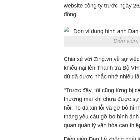
website công ty trước ngày 26/
đồng.
Diễn viên,
Chia sẻ với Zing.vn về sự việc
khiếu nại lên Thanh tra Bộ VH
dù đã được nhắc nhở nhiều lầ
"Trước đây, tôi cũng từng bị 
thương mại khi chưa được sự đ
hồi, họ đã xin lỗi và gỡ bỏ hì
tháng yêu cầu gỡ bỏ hình ảnh 
quan quản lý văn hóa can thiệp
Diễn viên Đan Lê không phải t