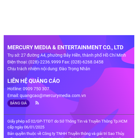
MERCURY MEDIA & ENTERTAINMENT CO., LTD
Trụ sở: 27 đường A4, phường Bảy Hiền, thành phố Hồ Chí Minh
Điện thoại: (028)-2236.9999 Fax: (028)-6268.0458
Chịu trách nhiệm nội dung: Đào Trọng Nhân
LIÊN HỆ QUẢNG CÁO
Hotline: 0909 750 307
Email:
quangcao@mercurymedia.com.vn
BẢNG GIÁ
Giấy phép số 02/GP-TTĐT do Sở Thông Tin và Truyền Thông Tp.HCM
cấp ngày 06/01/2025
Bản quyền thuộc về Công ty TNHH Truyền thông và giải trí Sao Thủy.