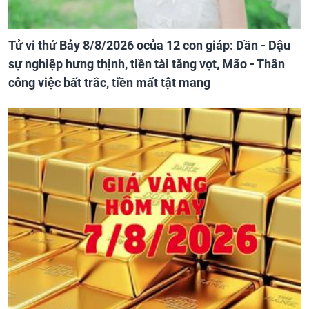
Tử vi thứ Bảy 8/8/2026 ocủa 12 con giáp: Dần - Dậu
sự nghiệp hưng thịnh, tiền tài tăng vọt, Mão - Thân
công việc bất trắc, tiền mất tật mang