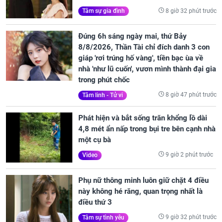
8 giờ 32 phút trước
Tâm sự gia đình
Đúng 6h sáng ngày mai, thứ Bảy
8/8/2026, Thần Tài chỉ đích danh 3 con
giáp 'rơi trúng hố vàng', tiền bạc ùa về
nhà 'như lũ cuốn', vươn mình thành đại gia
trong phút chốc
8 giờ 47 phút trước
Tâm linh - Tử vi
Phát hiện và bắt sống trăn khổng lồ dài
4,8 mét ẩn nấp trong bụi tre bên cạnh nhà
một cụ bà
9 giờ 2 phút trước
Video
Phụ nữ thông minh luôn giữ chặt 4 điều
này không hé răng, quan trọng nhất là
điều thứ 3
9 giờ 32 phút trước
Tâm sự tình yêu