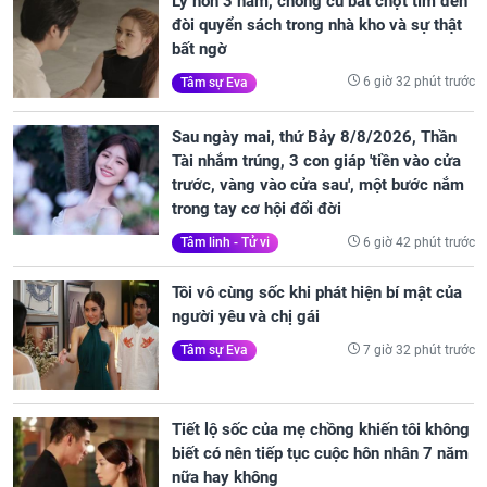
Ly hôn 3 năm, chồng cũ bất chợt tìm đến
đòi quyển sách trong nhà kho và sự thật
bất ngờ
6 giờ 32 phút trước
Tâm sự Eva
Sau ngày mai, thứ Bảy 8/8/2026, Thần
Tài nhắm trúng, 3 con giáp 'tiền vào cửa
trước, vàng vào cửa sau', một bước nắm
trong tay cơ hội đổi đời
6 giờ 42 phút trước
Tâm linh - Tử vi
Tôi vô cùng sốc khi phát hiện bí mật của
người yêu và chị gái
7 giờ 32 phút trước
Tâm sự Eva
Tiết lộ sốc của mẹ chồng khiến tôi không
biết có nên tiếp tục cuộc hôn nhân 7 năm
nữa hay không