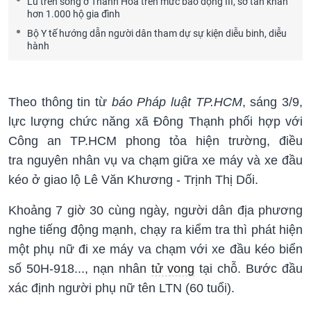
Lũ trên sông ở Thanh Hóa trên mức báo động III, sơ tán khẩn
hơn 1.000 hộ gia đình
Bộ Y tế hướng dẫn người dân tham dự sự kiện diễu binh, diễu
hành
Theo thông tin từ
báo Pháp luật TP.HCM
, sáng 3/9,
lực lượng chức năng xã Đông Thạnh phối hợp với
Công an TP.HCM phong tỏa hiện trường, điều
tra nguyên nhân vụ va chạm giữa xe máy và xe đầu
kéo ở giao lộ Lê Văn Khương - Trịnh Thị Dối.
Khoảng 7 giờ 30 cùng ngày, người dân địa phương
nghe tiếng động mạnh, chạy ra kiểm tra thì phát hiện
một phụ nữ đi xe máy va chạm với xe đầu kéo biển
số 50H-918..., nạn nhân
tử vong
tại chỗ. Bước đầu
xác định người phụ nữ tên LTN (60 tuổi).