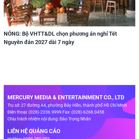
NÓNG: Bộ VHTT&DL chọn phương án nghỉ Tết
Nguyên đán 2027 dài 7 ngày
MERCURY MEDIA & ENTERTAINMENT CO., LTD
Trụ sở: 27 đường A4, phường Bảy Hiền, thành phố Hồ Chí Minh
Điện thoại: (028)-2236.9999 Fax: (028)-6268.0458
Chịu trách nhiệm nội dung: Đào Trọng Nhân
LIÊN HỆ QUẢNG CÁO