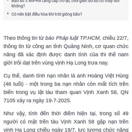
Bão số 3 WIPHA tăng cấp trở lại, thời gian đổ bộ có thay đổi
không?
Có nên bật điều hòa khi trời giông bão?
Theo thông tin từ
báo Pháp luật TP.HCM,
chiều 22/7,
thông tin từ công an tỉnh Quảng Ninh, cơ quan chức
năng đã xác định được danh tính của thi thể nam
giới trôi dạt trên vùng vịnh Hạ Long trưa nay.
Cụ thể, danh tính nạn nhân là anh Hoàng Việt Hùng
(46 tuổi) - một trong ba nạn nhân còn mất tích trên
biển trong vụ lật tàu tham quan Vịnh Xanh 58, QN
7105 xảy ra ngày 19-7-2025.
Như vậy, tính đến thời điểm hiện tại, trong số 49
người có mặt trên tàu Vịnh Xanh 58 gặp nạn trên
vịnh Hạ Long chiều ngày 19/7, lực lượng chức năng