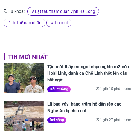
Từ khóa:
Lật tàu tham quan vịnh Hạ Long
thi thể nạn nhân
tin moi
TIN MỚI NHẤT
Tận mắt thấy cơ ngơi chục nghìn m2 của
Hoài Linh, danh ca Chế Linh thốt lên câu
bất ngờ
1 giờ 15 phút trước
Hậu trường
Lũ bủa vây, hàng trăm hộ dân rẻo cao
Nghệ An bị chia cắt
1 giờ 27 phút trước
Đời sống