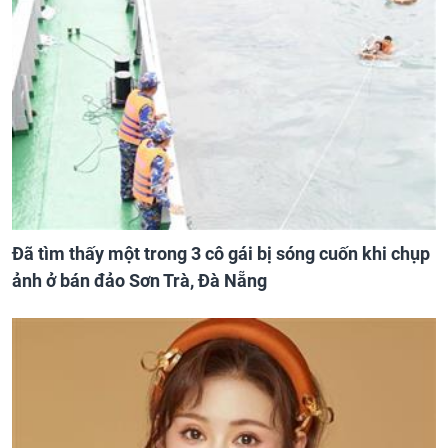
Đã tìm thấy một trong 3 cô gái bị sóng cuốn khi chụp
ảnh ở bán đảo Sơn Trà, Đà Nẵng