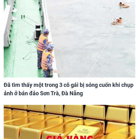
Đã tìm thấy một trong 3 cô gái bị sóng cuốn khi chụp
ảnh ở bán đảo Sơn Trà, Đà Nẵng