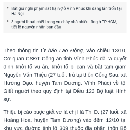
Bắt giữ nghi phạm sát hại vợ ở Vĩnh Phúc khi đang lẩn trốn tại
Hà Nội
3 người thoát chết trong vụ cháy nhà nhiều tầng ở TP.HCM,
tiết lộ nguyên nhân ban đầu
Theo thông tin từ
báo Lao Động,
vào chiều 13/10,
Cơ quan CSĐT Công an tỉnh Vĩnh Phúc đã ra quyết
định khởi tố vụ án, khởi tố bị can và bắt tạm giam
Nguyễn Văn Thiệu (27 tuổi, trú tại thôn Cổng Sau, xã
Hướng Đạo, huyện Tam Dương, Vĩnh Phúc) về tội
Giết người theo quy định tại Điều 123 Bộ luật Hình
sự.
Thiệu bị cáo buộc giết vợ là chị Hà Thị D. (27 tuổi, xã
Hoàng Hoa, huyện Tam Dương) vào đêm 12/10 tại
khu vực đường tỉnh lộ 309 thuộc địa phận thôn Bồ