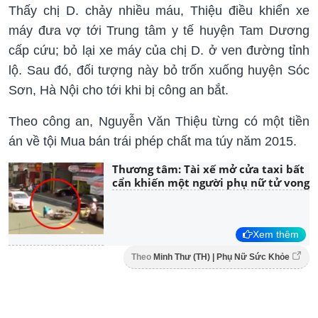
Thấy chị D. chảy nhiều máu, Thiệu điều khiển xe
máy đưa vợ tới Trung tâm y tế huyện Tam Dương
cấp cứu; bỏ lại xe máy của chị D. ở ven đường tỉnh
lộ. Sau đó, đối tượng này bỏ trốn xuống huyện Sóc
Sơn, Hà Nội cho tới khi bị công an bắt.
Theo công an, Nguyễn Văn Thiệu từng có một tiền
án về tội Mua bán trái phép chất ma túy năm 2015.
Thương tâm: Tài xế mở cửa taxi bất
cẩn khiến một người phụ nữ tử vong
Xem thêm
Theo
Minh Thư (TH) | Phụ Nữ Sức Khỏe