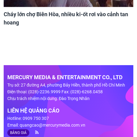
Cháy lớn chợ Biên Hòa, nhiều ki-ốt rơi vào cảnh tan
hoang
MERCURY MEDIA & ENTERTAINMENT CO., LTD
Trụ sở: 27 đường A4, phường Bảy Hiền, thành phố Hồ Chí Minh
Điện thoại: (028)-2236.9999 Fax: (028)-6268.0458
Chịu trách nhiệm nội dung: Đào Trọng Nhân
LIÊN HỆ QUẢNG CÁO
Hotline: 0909 750 307
Email:
quangcao@mercurymedia.com.vn
BẢNG GIÁ