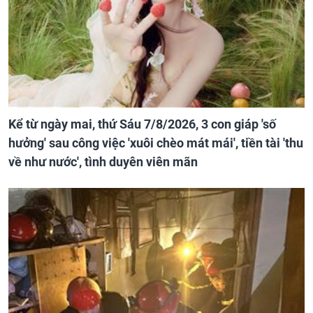
Kể từ ngày mai, thứ Sáu 7/8/2026, 3 con giáp 'số
hưởng' sau công việc 'xuôi chèo mát mái', tiền tài 'thu
về như nước', tình duyên viên mãn