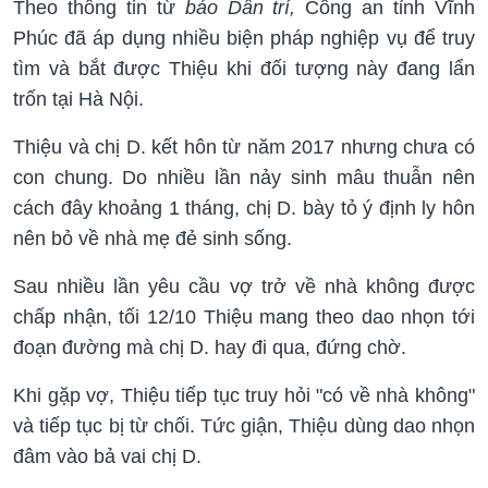
Theo thông tin từ
báo Dân trí,
Công an tỉnh Vĩnh
Phúc đã áp dụng nhiều biện pháp nghiệp vụ để truy
tìm và bắt được Thiệu khi đối tượng này đang lẩn
trốn tại Hà Nội.
Thiệu và chị D. kết hôn từ năm 2017 nhưng chưa có
con chung. Do nhiều lần nảy sinh mâu thuẫn nên
cách đây khoảng 1 tháng, chị D. bày tỏ ý định ly hôn
nên bỏ về nhà mẹ đẻ sinh sống.
Sau nhiều lần yêu cầu vợ trở về nhà không được
chấp nhận, tối 12/10 Thiệu mang theo dao nhọn tới
đoạn đường mà chị D. hay đi qua, đứng chờ.
Khi gặp vợ, Thiệu tiếp tục truy hỏi "có về nhà không"
và tiếp tục bị từ chối. Tức giận, Thiệu dùng dao nhọn
đâm vào bả vai chị D.