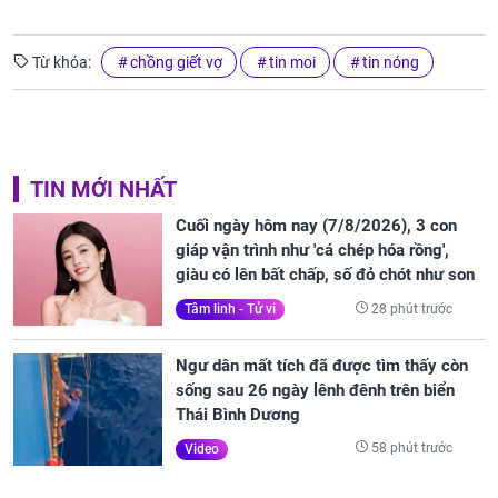
Từ khóa:
chồng giết vợ
tin moi
tin nóng
TIN MỚI NHẤT
Cuối ngày hôm nay (7/8/2026), 3 con
giáp vận trình như 'cá chép hóa rồng',
giàu có lên bất chấp, số đỏ chót như son
28 phút trước
Tâm linh - Tử vi
Ngư dân mất tích đã được tìm thấy còn
sống sau 26 ngày lênh đênh trên biển
Thái Bình Dương
58 phút trước
Video